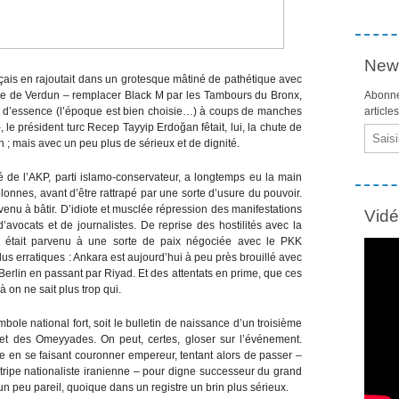
News
nçais en rajoutait dans un grotesque mâtiné de pathétique avec
le de Verdun – remplacer Black M par les Tambours du Bronx,
Abonne
s d’essence (l’époque est bien choisie…) à coups de manches
article
, le président turc Recep Tayyip Erdoğan fêtait, lui, la chute de
Email
n ; mais avec un peu plus de sérieux et de dignité.
 de l’AKP, parti islamo-conservateur, a longtemps eu la main
onnes, avant d’être rattrapé par une sorte d’usure du pouvoir.
arvenu à bâtir. D’idiote et musclée répression des manifestations
Vid
d’avocats et de journalistes. De reprise des hostilités avec la
l était parvenu à une sorte de paix négociée avec le PKK
us erratiques : Ankara est aujourd’hui à peu près brouillé avec
Berlin en passant par Riyad. Et des attentats en prime, que ces
 on ne sait plus trop qui.
ymbole national fort, soit le bulletin de naissance d’un troisième
 et des Omeyyades. On peut, certes, gloser sur l’événement.
ire en se faisant couronner empereur, tentant alors de passer –
a tripe nationaliste iranienne – pour digne successeur du grand
un peu pareil, quoique dans un registre un brin plus sérieux.