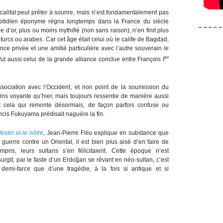
califat peut prêter à sourire, mais n’est fondamentalement pas
quotidien éponyme régna longtemps dans la France du siècle
e d’or, plus ou moins mythifié (non sans raison), n’en finit plus
turcs ou arabes. Car cet âge était celui où le calife de Bagdad,
ce privée et une amitié particulière avec l’autre souverain le
er
t aussi celui de la grande alliance conclue entre François I
’association avec l’Occident, et non point de la soumission du
ns voyante qu’hier, mais toujours ressentie de manière aussi
out cela qui remonte désormais, de façon parfois confuse ou
ancis Fukuyama prédisait naguère la fin.
estin et le nôtre
, Jean-Pierre Filiu explique en substance que
guerre contre un Oriental, il est bien plus aisé d’en faire de
is, leurs sultans s’en félicitaient. Cette époque n’est
rgit, par le faste d’un Erdoğan se rêvant en néo-sultan, c’est
emi-farce que d’une tragédie, à la fois si antique et si