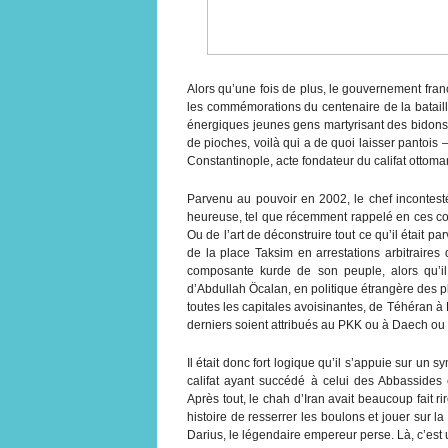
Alors qu’une fois de plus, le gouvernement fra
les commémorations du centenaire de la batail
énergiques jeunes gens martyrisant des bidon
de pioches, voilà qui a de quoi laisser pantois –
Constantinople, acte fondateur du califat ottoma
Parvenu au pouvoir en 2002, le chef incontesté
heureuse, tel que récemment rappelé en ces col
Ou de l’art de déconstruire tout ce qu’il était p
de la place Taksim en arrestations arbitraires 
composante kurde de son peuple, alors qu’i
d’Abdullah Öcalan, en politique étrangère des pl
toutes les capitales avoisinantes, de Téhéran à 
derniers soient attribués au PKK ou à Daech ou à
Il était donc fort logique qu’il s’appuie sur un s
califat ayant succédé à celui des Abbassides
Après tout, le chah d’Iran avait beaucoup fait r
histoire de resserrer les boulons et jouer sur l
Darius, le légendaire empereur perse. Là, c’est 