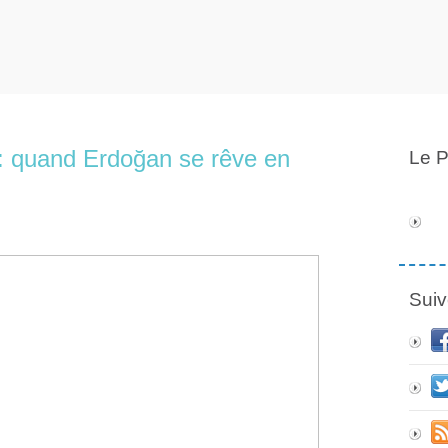
 : quand Erdoğan se rêve en
Le P
Suiv