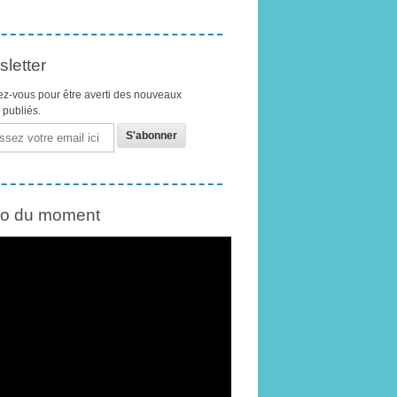
letter
z-vous pour être averti des nouveaux
s publiés.
éo du moment