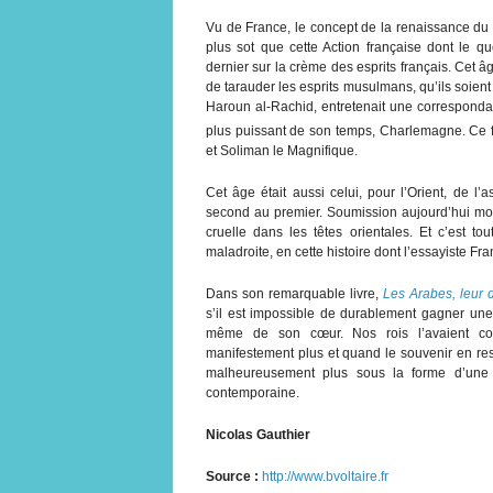
Vu de France, le concept de la renaissance du 
plus sot que cette Action française dont le 
dernier sur la crème des esprits français. Cet âg
de tarauder les esprits musulmans, qu’ils soient 
Haroun al-Rachid, entretenait une correspondan
plus puissant de son temps, Charlemagne. Ce fu
et Soliman le Magnifique.
Cet âge était aussi celui, pour l’Orient, de l
second au premier. Soumission aujourd’hui moi
cruelle dans les têtes orientales. Et c’est t
maladroite, en cette histoire dont l’essayiste Fr
Dans son remarquable livre,
Les Arabes, leur d
s’il est impossible de durablement gagner une 
même de son cœur. Nos rois l’avaient compr
manifestement plus et quand le souvenir en resu
malheureusement plus sous la forme d’une d
contemporaine.
Nicolas Gauthier
Source :
http://www.bvoltaire.fr