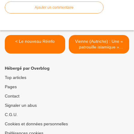
Ajouter un commentaire
< Le nouveau Réinfo
Vienne (Autriche) : Une «
patrouille islamique »
lynche un homme tentant
de protéger sa femme et sa
fille >
Hébergé par Overblog
Top articles
Pages
Contact
Signaler un abus
C.G.U.
Cookies et données personnelles
Préférences cookies