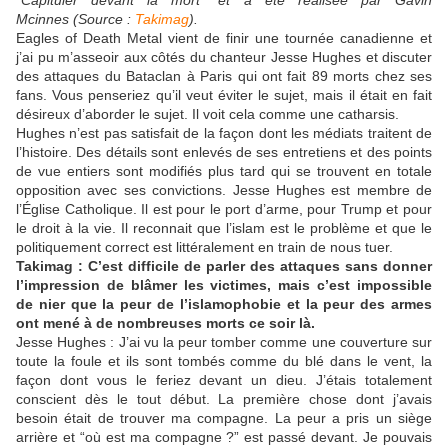
“Capituler devant la mort” et a été réalisée par Gavin
Mcinnes (Source :
Takimag
).
Eagles of Death Metal vient de finir une tournée canadienne et
j’ai pu m’asseoir aux côtés du chanteur Jesse Hughes et discuter
des attaques du Bataclan à Paris qui ont fait 89 morts chez ses
fans. Vous penseriez qu’il veut éviter le sujet, mais il était en fait
désireux d’aborder le sujet. Il voit cela comme une catharsis.
Hughes n’est pas satisfait de la façon dont les médiats traitent de
l’histoire. Des détails sont enlevés de ses entretiens et des points
de vue entiers sont modifiés plus tard qui se trouvent en totale
opposition avec ses convictions. Jesse Hughes est membre de
l’Église Catholique. Il est pour le port d’arme, pour Trump et pour
le droit à la vie. Il reconnait que l’islam est le problème et que le
politiquement correct est littéralement en train de nous tuer.
Takimag : C’est difficile de parler des attaques sans donner
l’impression de blâmer les victimes, mais c’est impossible
de nier que la peur de l’islamophobie et la peur des armes
ont mené à de nombreuses morts ce soir là.
Jesse Hughes : J’ai vu la peur tomber comme une couverture sur
toute la foule et ils sont tombés comme du blé dans le vent, la
façon dont vous le feriez devant un dieu. J’étais totalement
conscient dès le tout début. La première chose dont j’avais
besoin était de trouver ma compagne. La peur a pris un siège
arrière et “où est ma compagne ?” est passé devant. Je pouvais