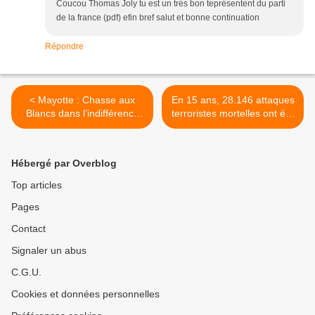
Coucou Thomas Joly tu est un trés bon teprésentent du parti
de la france (pdf) efin bref salut et bonne continuation
Répondre
< Mayotte : Chasse aux
En 15 ans, 28.146 attaques
Blancs dans l’indifférence
terroristes mortelles ont été
médiatique générale, un
perpétrées par des
mort pour l'instant
musulmans de par le
monde >
Hébergé par Overblog
Top articles
Pages
Contact
Signaler un abus
C.G.U.
Cookies et données personnelles