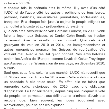
victoire à 50,3 %.
À chaque fois, le scénario était le même. Il y avait d’un côté
l’UDC, et de l’autre côté les autres : politiciens de tous bords,
patronat, syndicats, universitaires, journalistes, ecclésiastiques,
banquiers. Et à chaque fois, jusqu’à ce jour, le peuple infligeait un
camouflet à la caste et aux prébendiers du système.
Que cela était savoureux de voir Caroline Fourest, en 2009, venir
faire la leçon aux Suisses, et Daniel Cohn-Bendit les insulter
carrément. Avec le résultat qu’on connaît. Que cela était
gouleyant de voir, en 2010 et 2014, les immigrationnistes et
autres européistes menacer les Suisses de représailles s’ils
votaient mal. Avec le résultat qu’on connaît. Nos amis helvètes
étaient les Astérix de l’Europe, comme l’avait dit Oskar Freysinger
aux Assises contre l’islamisation de nos pays, en décembre 2010,
à Paris.
Sauf que, cette fois, cela n’a pas marché. L’UDC n’a recueilli que
41 % des voix, ce dimanche 28 février. Cette votation était déjà
un scandale à elle toute seule. En effet, elle ne faisait que
reprendre celle, victorieuse, de 2010, avec une obligation
d’application. Le Conseil fédéral, depuis cinq ans, bloquait le vote
du peuple, en permettant aux délinquants criminels d’avoir des
recours que, bien souvent, les juges écoutaient avec
bienveillance, pour ne pas les expulser.