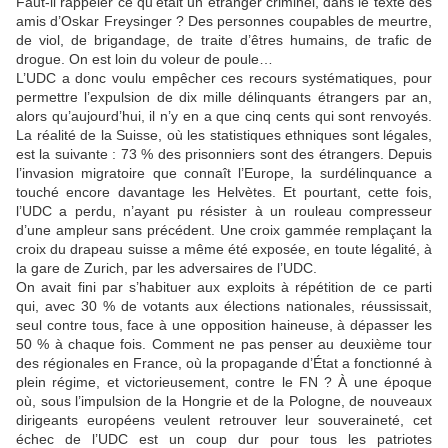
Faut-il rappeler ce qu’était un étranger criminel, dans le texte des
amis d’Oskar Freysinger ? Des personnes coupables de meurtre,
de viol, de brigandage, de traite d’êtres humains, de trafic de
drogue. On est loin du voleur de poule…
L’UDC a donc voulu empêcher ces recours systématiques, pour
permettre l’expulsion de dix mille délinquants étrangers par an,
alors qu’aujourd’hui, il n’y en a que cinq cents qui sont renvoyés.
La réalité de la Suisse, où les statistiques ethniques sont légales,
est la suivante : 73 % des prisonniers sont des étrangers. Depuis
l’invasion migratoire que connaît l’Europe, la surdélinquance a
touché encore davantage les Helvètes. Et pourtant, cette fois,
l’UDC a perdu, n’ayant pu résister à un rouleau compresseur
d’une ampleur sans précédent. Une croix gammée remplaçant la
croix du drapeau suisse a même été exposée, en toute légalité, à
la gare de Zurich, par les adversaires de l’UDC.
On avait fini par s’habituer aux exploits à répétition de ce parti
qui, avec 30 % de votants aux élections nationales, réussissait,
seul contre tous, face à une opposition haineuse, à dépasser les
50 % à chaque fois. Comment ne pas penser au deuxième tour
des régionales en France, où la propagande d’État a fonctionné à
plein régime, et victorieusement, contre le FN ? À une époque
où, sous l’impulsion de la Hongrie et de la Pologne, de nouveaux
dirigeants européens veulent retrouver leur souveraineté, cet
échec de l’UDC est un coup dur pour tous les patriotes