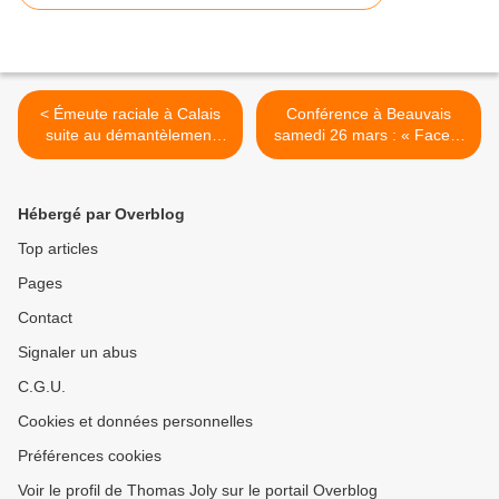
< Émeute raciale à Calais
Conférence à Beauvais
suite au démantèlement
samedi 26 mars : « Face à
d'une partie du bidonville
l'invasion et l'islamisation :
appelé « la Jungle »
résistons ! » >
Hébergé par Overblog
Top articles
Pages
Contact
Signaler un abus
C.G.U.
Cookies et données personnelles
Préférences cookies
Voir le profil de Thomas Joly sur le portail Overblog