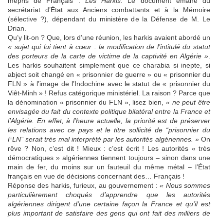
mépris de Français :
Les Harkis
. Le document émane du
secrétariat d’État aux Anciens combattants et à la Mémoire
(sélective ?), dépendant du ministère de la Défense de M. Le
Drian.
Qu’y lit-on ? Que, lors d’une réunion, les harkis avaient abordé un
« sujet qui lui tient à cœur : la modification de l’intitulé du statut
des porteurs de la carte de victime de la captivité en Algérie »
.
Les harkis souhaitent simplement que ce charabia si inepte, si
abject soit changé en « prisonnier de guerre » ou « prisonnier du
FLN » à l’image de l’Indochine avec le statut de « prisonnier du
Viêt-Minh » ! Refus catégorique ministériel. La raison ? Parce que
la dénomination « prisonnier du FLN », lisez bien,
« ne peut être
envisagée du fait du contexte politique bilatéral entre la France et
l’Algérie. En effet, à l’heure actuelle, la priorité est de préserver
les relations avec ce pays et le titre sollicité de “prisonnier du
FLN” serait très mal interprété par les autorités algériennes. »
On
rêve ? Non, c’est dit ! Mieux : c’est écrit ! Les autorités « très
démocratiques » algériennes tiennent toujours – sinon dans une
main de fer, du moins sur un fauteuil du même métal – l’État
français en vue de décisions concernant des… Français !
Réponse des harkis, furieux, au gouvernement :
« Nous sommes
particulièrement choqués d’apprendre que les autorités
algériennes dirigent d’une certaine façon la France et qu’il est
plus important de satisfaire des gens qui ont fait des milliers de