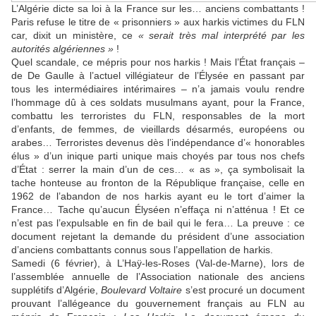
L’Algérie dicte sa loi à la France sur les… anciens combattants !
Paris refuse le titre de « prisonniers » aux harkis victimes du FLN
car, dixit un ministère, ce
« serait très mal interprété par les
autorités algériennes »
!
Quel scandale, ce mépris pour nos harkis ! Mais l’État français –
de De Gaulle à l’actuel villégiateur de l’Élysée en passant par
tous les intermédiaires intérimaires – n’a jamais voulu rendre
l’hommage dû à ces soldats musulmans ayant, pour la France,
combattu les terroristes du FLN, responsables de la mort
d’enfants, de femmes, de vieillards désarmés, européens ou
arabes… Terroristes devenus dès l’indépendance d’« honorables
élus » d’un inique parti unique mais choyés par tous nos chefs
d’État : serrer la main d’un de ces… « as », ça symbolisait la
tache honteuse au fronton de la République française, celle en
1962 de l’abandon de nos harkis ayant eu le tort d’aimer la
France… Tache qu’aucun Élyséen n’effaça ni n’atténua ! Et ce
n’est pas l’expulsable en fin de bail qui le fera… La preuve : ce
document rejetant la demande du président d’une association
d’anciens combattants connus sous l’appellation de harkis.
Samedi (6 février), à L’Haÿ-les-Roses (Val-de-Marne), lors de
l’assemblée annuelle de l’Association nationale des anciens
supplétifs d’Algérie,
Boulevard Voltaire
s’est procuré un document
prouvant l’allégeance du gouvernement français au FLN au