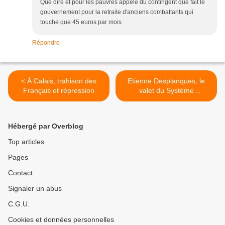
Que dire et pour les pauvres appelé du contingent que fait le
gouvernement pour la retraite d'anciens combattants qui
touche que 45 euros par mois
Répondre
< À Calais, trahison des
Etienne Desplanques, le
Français et répression
valet du Système
responsable de l'agression
des patriotes à Calais
samedi >
Hébergé par Overblog
Top articles
Pages
Contact
Signaler un abus
C.G.U.
Cookies et données personnelles