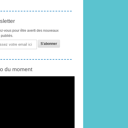
letter
z-vous pour être averti des nouveaux
s publiés.
éo du moment