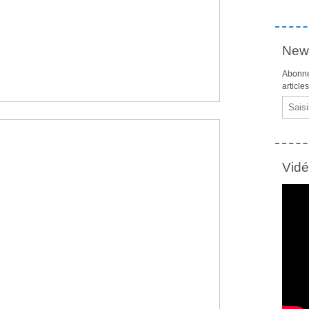
News
Abonne
article
Email
Vid