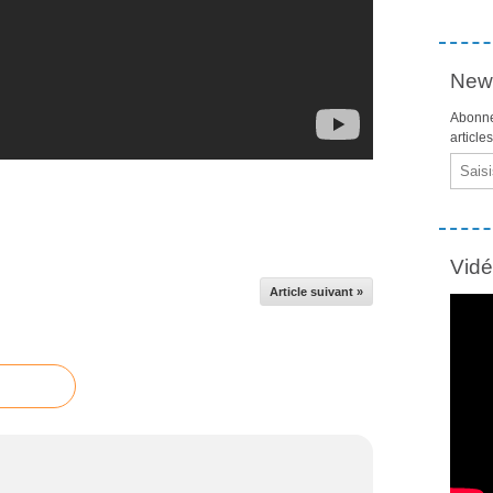
News
Abonne
article
Email
Vid
Article suivant »