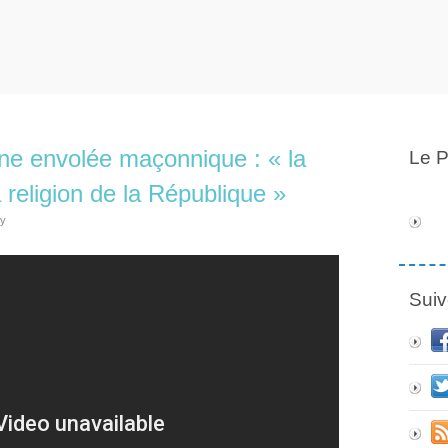
ine envolée maçonnique : « la
Le P
a religion de la République »
ly
Suiv