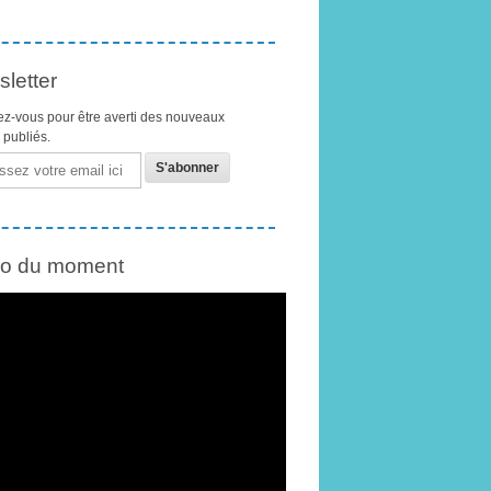
letter
z-vous pour être averti des nouveaux
s publiés.
éo du moment