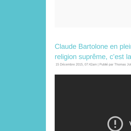
Claude Bartolone en ple
religion suprême, c'est l
15 Décembre 2015, 07:42am
|
Publié par Thomas Jo