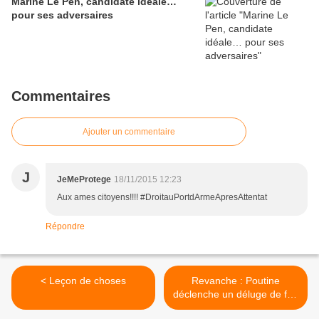
Marine Le Pen, candidate idéale…
pour ses adversaires
Commentaires
Ajouter un commentaire
J
JeMeProtege
18/11/2015 12:23
Aux ames citoyens!!!! #DroitauPortdArmeApresAttentat
Répondre
< Leçon de choses
Revanche : Poutine
déclenche un déluge de feu
sur l’État Islamique pour