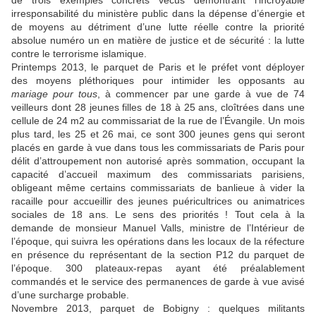
de trois exemples concrets vécus démontrant l’incroyable
irresponsabilité du ministère public dans la dépense d’énergie et
de moyens au détriment d’une lutte réelle contre la priorité
absolue numéro un en matière de justice et de sécurité : la lutte
contre le terrorisme islamique.
Printemps 2013, le parquet de Paris et le préfet vont déployer
des moyens pléthoriques pour intimider les opposants au
mariage pour tous
, à commencer par une garde à vue de 74
veilleurs dont 28 jeunes filles de 18 à 25 ans, cloîtrées dans une
cellule de 24 m2 au commissariat de la rue de l’Évangile. Un mois
plus tard, les 25 et 26 mai, ce sont 300 jeunes gens qui seront
placés en garde à vue dans tous les commissariats de Paris pour
délit d’attroupement non autorisé après sommation, occupant la
capacité d’accueil maximum des commissariats parisiens,
obligeant même certains commissariats de banlieue à vider la
racaille pour accueillir des jeunes puéricultrices ou animatrices
sociales de 18 ans. Le sens des priorités ! Tout cela à la
demande de monsieur Manuel Valls, ministre de l’Intérieur de
l’époque, qui suivra les opérations dans les locaux de la réfecture
en présence du représentant de la section P12 du parquet de
l’époque. 300 plateaux-repas ayant été préalablement
commandés et le service des permanences de garde à vue avisé
d’une surcharge probable.
Novembre 2013, parquet de Bobigny : quelques militants