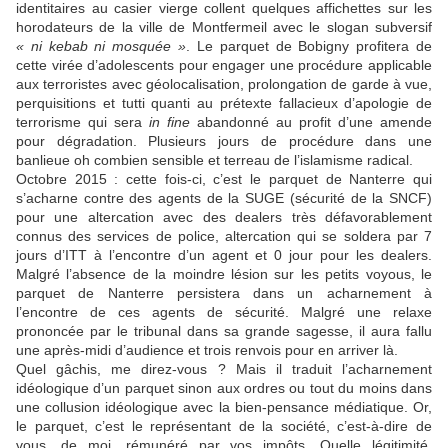
identitaires au casier vierge collent quelques affichettes sur les
horodateurs de la ville de Montfermeil avec le slogan subversif
« ni kebab ni mosquée »
. Le parquet de Bobigny profitera de
cette virée d’adolescents pour engager une procédure applicable
aux terroristes avec géolocalisation, prolongation de garde à vue,
perquisitions et tutti quanti au prétexte fallacieux d’apologie de
terrorisme qui sera
in fine
abandonné au profit d’une amende
pour dégradation. Plusieurs jours de procédure dans une
banlieue oh combien sensible et terreau de l’islamisme radical.
Octobre 2015 : cette fois-ci, c’est le parquet de Nanterre qui
s’acharne contre des agents de la SUGE (sécurité de la SNCF)
pour une altercation avec des dealers très défavorablement
connus des services de police, altercation qui se soldera par 7
jours d’ITT à l’encontre d’un agent et 0 jour pour les dealers.
Malgré l’absence de la moindre lésion sur les petits voyous, le
parquet de Nanterre persistera dans un acharnement à
l’encontre de ces agents de sécurité. Malgré une relaxe
prononcée par le tribunal dans sa grande sagesse, il aura fallu
une après-midi d’audience et trois renvois pour en arriver là.
Quel gâchis, me direz-vous ? Mais il traduit l’acharnement
idéologique d’un parquet sinon aux ordres ou tout du moins dans
une collusion idéologique avec la bien-pensance médiatique. Or,
le parquet, c’est le représentant de la société, c’est-à-dire de
vous, de moi, rémunéré par vos impôts. Quelle légitimité,