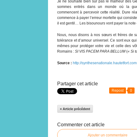
Je ne souhaite bien sûr pas le malheur des Gen
sommes entrés dans un monde où la guerre
commencent à percevoir cette réalité. Dure réal
commence à payer l’erreur mortelle qui consiste 
il est gentil… Les bisounours vont payer la note
Nous, nous disons à nos sœurs et frères de s
tolérance et d’amour universel. Ce sont eux qu
mêmes pour protéger votre vie et celle des vôt
Romains :
SI VIS PACEM PARA BELLUM
(
« Si 
Source :
http://synthesenationale.hautetfort.com
Partager cet article
Repost
0
« Article précédent
Commenter cet article
Ajouter un commentaire