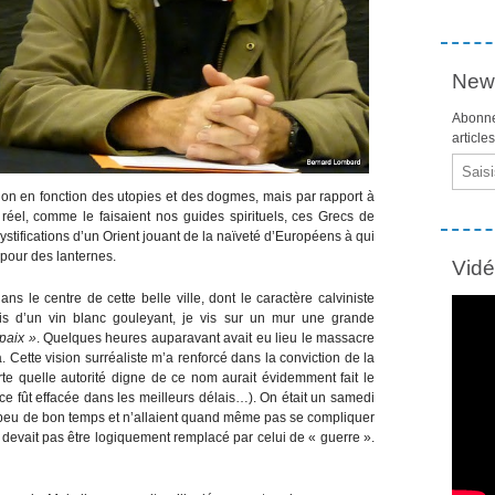
News
Abonne
article
Email
on en fonction des utopies et des dogmes, mais par rapport à
réel, comme le faisaient nos guides spirituels, ces Grecs de
mystifications d’un Orient jouant de la naïveté d’Européens à qui
 pour des lanternes.
Vid
s le centre de cette belle ville, dont le caractère calviniste
s d’un vin blanc gouleyant, je vis sur un mur une grande
 paix »
. Quelques heures auparavant avait eu lieu le massacre
 Cette vision surréaliste m’a renforcé dans la conviction de la
te quelle autorité digne de ce nom aurait évidemment fait le
ice fût effacée dans les meilleurs délais…). On était un samedi
n peu de bon temps et n’allaient quand même pas se compliquer
 devait pas être logiquement remplacé par celui de « guerre ».