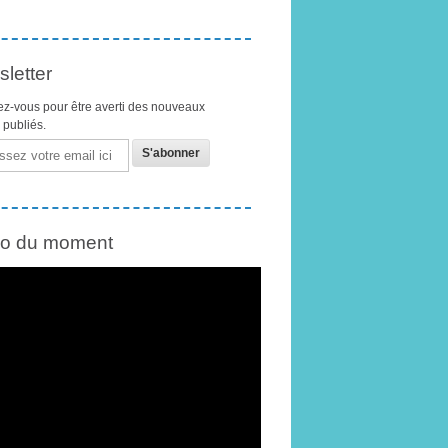
letter
z-vous pour être averti des nouveaux
s publiés.
éo du moment