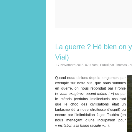
La guerre ? Hé bien on y 
Vial)
17 Novembre 2015, 07:47am
|
Publié par Thomas Jo
Quand nous disions depuis longtemps, par
exemple sur notre site, que nous sommes
en guerre, on nous répondait par l’ironie
(
« vous exagérez, quand même ! »
) ou par
le mépris (certains intellectuels assurant
que le choc des civilisations était un
fantasme dû à notre étroitesse d’esprit) ou
encore par l’intimidation façon Taubira (en
nous menaçant d’une inculpation pour
« incitation à la haine raciale »
…).