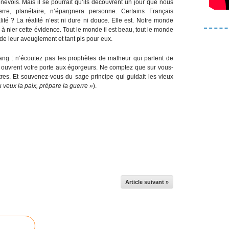
evois. Mais il se pourrait qu’ils découvrent un jour que nous
, planétaire, n’épargnera personne. Certains Français
ité ? La réalité n’est ni dure ni douce. Elle est. Notre monde
à nier cette évidence. Tout le monde il est beau, tout le monde
 de leur aveuglement et tant pis pour eux.
ang : n’écoutez pas les prophètes de malheur qui parlent de
i ouvrent votre porte aux égorgeurs. Ne comptez que sur vous-
res. Et souvenez-vous du sage principe qui guidait les vieux
tu veux la paix, prépare la guerre »
).
Article suivant »