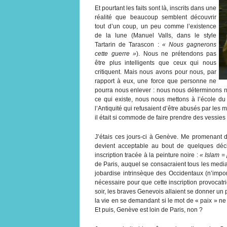
Et pourtant les faits sont là, inscrits dans une
réalité que beaucoup semblent découvrir
tout d’un coup, un peu comme l’existence
de la lune (Manuel Valls, dans le style
Tartarin de Tarascon :
« Nous gagnerons
cette guerre »
). Nous ne prétendons pas
être plus intelligents que ceux qui nous
critiquent. Mais nous avons pour nous, par
rapport à eux, une force que personne ne
pourra nous enlever : nous nous déterminons n
ce qui existe, nous nous mettons à l’école du 
l’Antiquité qui refusaient d’être abusés par les 
il était si commode de faire prendre des vessies
J’étais ces jours-ci à Genève. Me promenant dan
devient acceptable au bout de quelques déci
inscription tracée à la peinture noire :
« Islam =
de Paris, auquel se consacraient tous les media.
jobardise intrinsèque des Occidentaux (n’impor
nécessaire pour que cette inscription provocatr
soir, les braves Genevois allaient se donner u
la vie en se demandant si le mot de « paix » ne
Et puis, Genève est loin de Paris, non ?