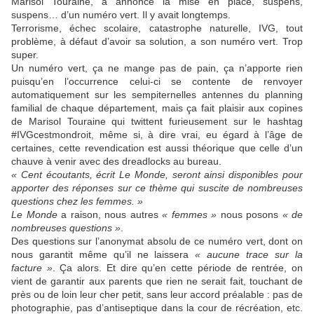
Marisol Touraine, a annoncé la mise en place, suspens,
suspens… d’un numéro vert. Il y avait longtemps.
Terrorisme, échec scolaire, catastrophe naturelle, IVG, tout
problème, à défaut d’avoir sa solution, a son numéro vert. Trop
super.
Un numéro vert, ça ne mange pas de pain, ça n’apporte rien
puisqu’en l’occurrence celui-ci se contente de renvoyer
automatiquement sur les sempiternelles antennes du planning
familial de chaque département, mais ça fait plaisir aux copines
de Marisol Touraine qui twittent furieusement sur le hashtag
#IVGcestmondroit, même si, à dire vrai, eu égard à l’âge de
certaines, cette revendication est aussi théorique que celle d’un
chauve à venir avec des dreadlocks au bureau.
« Cent écoutants, écrit Le Monde, seront ainsi disponibles pour
apporter des réponses sur ce thème qui suscite de nombreuses
questions chez les femmes. »
Le Monde
a raison, nous autres
« femmes »
nous posons
« de
nombreuses questions »
.
Des questions sur l’anonymat absolu de ce numéro vert, dont on
nous garantit même qu’il ne laissera
« aucune trace sur la
facture »
. Ça alors. Et dire qu’en cette période de rentrée, on
vient de garantir aux parents que rien ne serait fait, touchant de
près ou de loin leur cher petit, sans leur accord préalable : pas de
photographie, pas d’antiseptique dans la cour de récréation, etc.