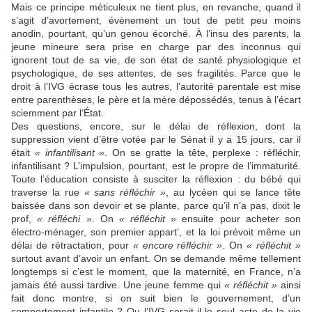
Mais ce principe méticuleux ne tient plus, en revanche, quand il
s’agit d’avortement, évènement un tout de petit peu moins
anodin, pourtant, qu’un genou écorché. À l’insu des parents, la
jeune mineure sera prise en charge par des inconnus qui
ignorent tout de sa vie, de son état de santé physiologique et
psychologique, de ses attentes, de ses fragilités. Parce que le
droit à l’IVG écrase tous les autres, l’autorité parentale est mise
entre parenthèses, le père et la mère dépossédés, tenus à l’écart
sciemment par l’État.
Des questions, encore, sur le délai de réflexion, dont la
suppression vient d’être votée par le Sénat il y a 15 jours, car il
était
« infantilisant »
. On se gratte la tête, perplexe : réfléchir,
infantilisant ? L’impulsion, pourtant, est le propre de l’immaturité.
Toute l’éducation consiste à susciter la réflexion : du bébé qui
traverse la rue
« sans réfléchir »
, au lycéen qui se lance tête
baissée dans son devoir et se plante, parce qu’il n’a pas, dixit le
prof,
« réfléchi »
. On
« réfléchit »
ensuite pour acheter son
électro-ménager, son premier appart’, et la loi prévoit même un
délai de rétractation, pour
« encore réfléchir »
. On
« réfléchit »
surtout avant d’avoir un enfant. On se demande même tellement
longtemps si c’est le moment, que la maternité, en France, n’a
jamais été aussi tardive. Une jeune femme qui
« réfléchit »
ainsi
fait donc montre, si on suit bien le gouvernement, d’un
comportement infantile ? Ou l’IVG serait-il le seul acte de la vie