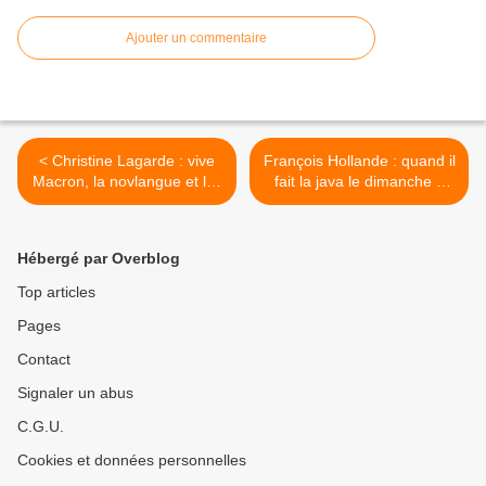
Ajouter un commentaire
< Christine Lagarde : vive
François Hollande : quand il
Macron, la novlangue et les
fait la java le dimanche à
migrants ! (par Eloïse
Broadway (par Marie
Gloria)
Delarue) >
Hébergé par Overblog
Top articles
Pages
Contact
Signaler un abus
C.G.U.
Cookies et données personnelles