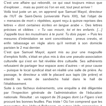
C’est une affaire qui rebondit, ce qui vaut toujours mieux que
d’exploser… mais au point où l’on en est, tout peut arriver !
Voilà tout juste un an, on apprend que Samuel Mayol, directeur
de l’IUT de Saint-Denis (université Paris XIII), fait l’objet de
« menaces de mort » répétées, ayant reçu à quinze reprises des
lettres
« dont certaines écrites en langue arabe »
. Des lettres
précises et ciblées :
« Tu vas mourir, toi et tes enfants. […]
J’appelle tous les musulmans à te punir. Tu dois payer. »
Puis les
mesures d’intimidation se sont concrétisées : pneus crevés, et
enfin tabassage en règle alors qu’il rentrait à son domicile
parisien le 2 mai dernier.
C’est que Samuel Mayol, ayant mis au jour une magouille
d’emplois fictifs, s’était en plus mis à dos une pseudo-association
culturelle qui s’est en fait révélée être cultuelle. Ses adhérents
refusaient de partager leur espace avec d’autres – et pour cause
– puisque le local syndical était en réalité une salle de prière. Au
passage, le directeur a vidé le placard aux tapis (de prière) et
interdit la vente de sandwichs halal dans le hall de
l’établissement.
Suite à ces fâcheux événements, une enquête a été diligentée
par l’Inspection générale de l’administration de l’éducation
nationale. Résultat : un rapport de 26 pages dont
Le Figaro
s’est
procuré les bonnes feuilles. Pas triste ! Où l’on comprend que les