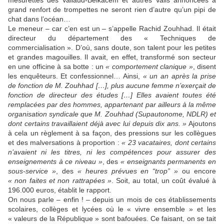
mesurettes des Vallaud-Belkacem et autres Valls annoncées à
grand renfort de trompettes ne seront rien d’autre qu’un pipi de
chat dans l’océan…
Le meneur – car c’en est un – s’appelle Rachid Zouhhad. Il était
directeur du département des « Techniques de
commercialisation ». D’où, sans doute, son talent pour les petites
et grandes magouilles. Il avait, en effet, transformé son secteur
en une officine à sa botte : un
« comportement clanique »
, disent
les enquêteurs. Et confessionnel… Ainsi,
« un an après la prise
de fonction de M. Zouhhad […], plus aucune femme n’exerçait de
fonction de directeur des études […] Elles avaient toutes été
remplacées par des hommes, appartenant par ailleurs à la même
organisation syndicale que M. Zouhhad (Supautonome, NDLR) et
dont certains travaillaient déjà avec lui depuis dix ans. »
Ajoutons
à cela un règlement à sa façon, des pressions sur les collègues
et des malversations à proportion :
« 23 vacataires, dont certains
n’avaient ni les titres, ni les compétences pour assurer des
enseignements à ce niveau »
, des
« enseignants permanents en
sous-service »
, des
« heures prévues en “trop” »
ou encore
« non faites et non rattrapées »
. Soit, au total, un coût évalué à
196.000 euros, établit le rapport.
On nous parle – enfin ! – depuis un mois de ces établissements
scolaires, collèges et lycées où le « vivre ensemble » et les
« valeurs de la République » sont bafouées. Ce faisant, on se tait