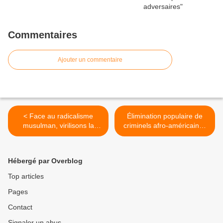
Commentaires
Ajouter un commentaire
< Face au radicalisme
Élimination populaire de
musulman, virilisons la
criminels afro-américains :
France ! (par Henri Mattéi)
moins de 4.000 exécutions
en 73 ans aux États-Unis >
Hébergé par Overblog
Top articles
Pages
Contact
Signaler un abus