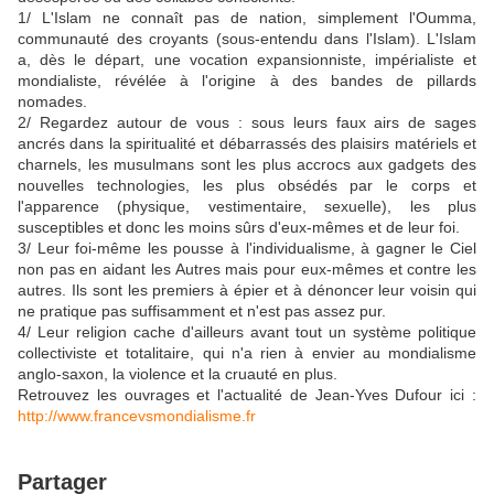
1/ L'Islam ne connaît pas de nation, simplement l'Oumma,
communauté des croyants (sous-entendu dans l'Islam). L'Islam
a, dès le départ, une vocation expansionniste, impérialiste et
mondialiste, révélée à l'origine à des bandes de pillards
nomades.
2/ Regardez autour de vous : sous leurs faux airs de sages
ancrés dans la spirit
ualité et débarrassés des plaisirs matériels et
charnels, les musulmans sont les plus accrocs aux gadgets des
nouvelles technologies, les plus obsédés par le corps et
l'apparence (physique, vestimentaire, sexuelle), les plus
susceptibles et donc les moins sûrs d'eux-mêmes et de leur foi.
3/ Leur foi-même les pousse à l'individualisme, à gagner le Ciel
non pas en aidant les Autres mais pour eux-mêmes et contre les
autres. Ils sont les premiers à épier et à dénoncer leur voisin qui
ne pratique pas suffisamment et n'est pas assez pur.
4/ Leur religion cache d'ailleurs avant tout un système politique
collectiviste et totalitaire, qui n'a rien à envier au mondialisme
anglo-saxon, la violence et la cruauté en plus.
Retrouvez les ouvrages et l'actualité de Jean-Yves Dufour ici :
http://www.francevsmondialisme.fr
Partager