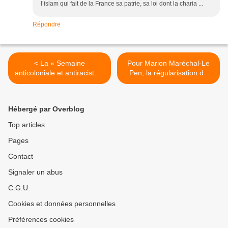
l’islam qui fait de la France sa patrie, sa loi dont la charia ...
Répondre
< La « Semaine
Pour Marion Maréchal-Le
anticoloniale et antiraciste »
Pen, la régularisation du
fête ses 10 ans
clandestin Tiki est « logique
» et « méritée » >
Hébergé par Overblog
Top articles
Pages
Contact
Signaler un abus
C.G.U.
Cookies et données personnelles
Préférences cookies