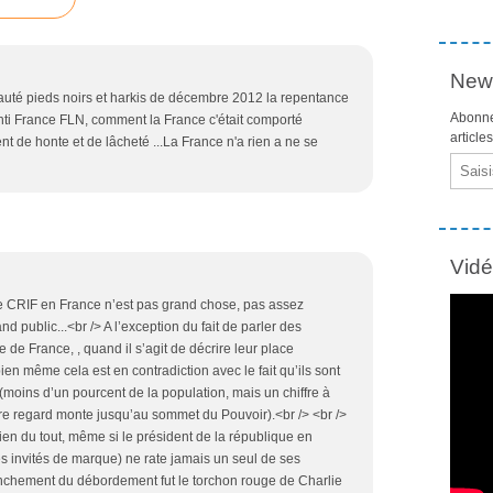
News
auté pieds noirs et harkis de décembre 2012 la repentance
Abonne
nti France FLN, comment la France c'était comporté
article
 de honte et de lâcheté ...La France n'a rien a ne se
Email
Vid
 le CRIF en France n’est pas grand chose, pas assez
d public...<br /> A l’exception du fait de parler des
de France, , quand il s’agit de décrire leur place
en même cela est en contradiction avec le fait qu’ils sont
 (moins d’un pourcent de la population, mais un chiffre à
tre regard monte jusqu’au sommet du Pouvoir).<br /> <br />
en du tout, même si le président de la république en
s invités de marque) ne rate jamais un seul de ses
lanchement du débordement fut le torchon rouge de Charlie