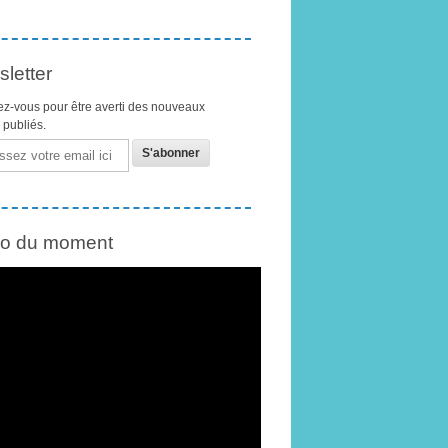
letter
z-vous pour être averti des nouveaux
s publiés.
éo du moment