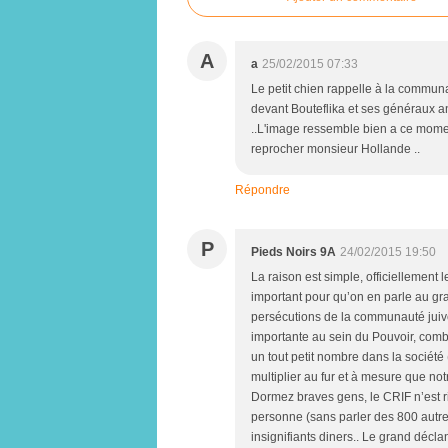
A
a
25/02/2015 07:33
Le petit chien rappelle à la commun
devant Bouteflika et ses généraux a
..L'image ressemble bien a ce moment
reprocher monsieur Hollande ..
Répondre
P
Pieds Noirs 9A
24/02/2015 19:50
La raison est simple, officiellement
important pour qu’on en parle au gran
persécutions de la communauté juive 
importante au sein du Pouvoir, combi
un tout petit nombre dans la société
multiplier au fur et à mesure que no
Dormez braves gens, le CRIF n’est ri
personne (sans parler des 800 autre
insignifiants diners.. Le grand déc