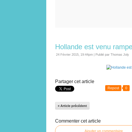
Hollande est venu rampe
24 Février 2015, 19:44pm
|
Publié par Thomas Joly
Partager cet article
Repost
0
« Article précédent
Commenter cet article
Ajouter un commentaire