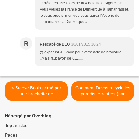
l’arrêter en 1957 lors de la « bataille d’Alger » : «
Vous voulez la France de Dunkerque à Tamanrasset,
je vous prédis, moi, que vous aurez l’Algérie de
Tamanrasset à Dunkerque ».
R
Rescapé de BEO
30/01/2015 20:24
@ expat<br /> Bravo pour votre acte de bravoure
..Mais faut avoir de C........
< Steeve Briois primé par
Comment Davos recycle les
une brochette de
paradis terrestres (par
journalistes des médias du
Nicolas Bonnal) >
Système
Hébergé par Overblog
Top articles
Pages