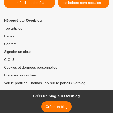
un fusil… acheté à
les bobos) sont socialos…
l’étranger (par Yves-Marie
(par Nicolas Bonnal) >
Laulan)
Hébergé par Overblog
Top articles
Pages
Contact
Signaler un abus
C.G.U.
Cookies et données personnelles
Préférences cookies
Voir le profil de Thomas Joly sur le portail Overblog
Créer un blog sur Overblog
Créer un blog