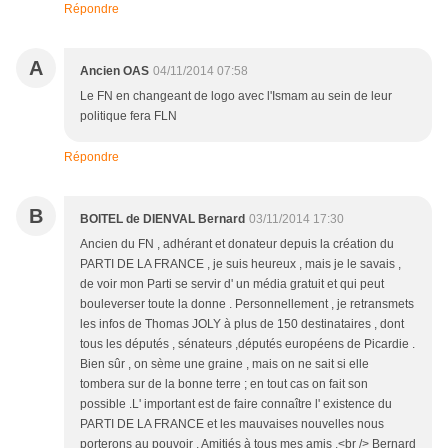
Répondre
A
Ancien OAS
04/11/2014 07:58
Le FN en changeant de logo avec l'Ismam au sein de leur
politique fera FLN
Répondre
B
BOITEL de DIENVAL Bernard
03/11/2014 17:30
Ancien du FN , adhérant et donateur depuis la création du
PARTI DE LA FRANCE , je suis heureux , mais je le savais ,
de voir mon Parti se servir d' un média gratuit et qui peut
bouleverser toute la donne . Personnellement , je retransmets
les infos de Thomas JOLY à plus de 150 destinataires , dont
tous les députés , sénateurs ,députés européens de Picardie .
Bien sûr , on sème une graine , mais on ne sait si elle
tombera sur de la bonne terre ; en tout cas on fait son
possible .L' important est de faire connaître l' existence du
PARTI DE LA FRANCE et les mauvaises nouvelles nous
porterons au pouvoir . Amitiés à tous mes amis .<br /> Bernard