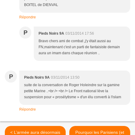
BOITEL de DIENVAL
Répondre
P
Pieds Noirs 9A
03/11/2014 17:56
Bravo chers ami de combat ,j'y était aussi au
FN,maintenant c'est un parti de fantaisiste demain
aura un imam dans chaque réunion ..
P
Pieds Noirs 9A
03/11/2014 13:50
suite de la conversation de Roger Holeindre sur la gamine
petite Marine ..<br /> <br /> Le Front national lève la
suspension pour « prosélytisme » d'un élu converti à l'islam
Répondre
< L’armée aura désormais
Pourquoi les Parisiens (et