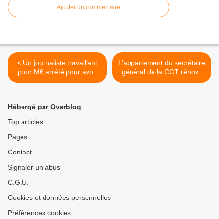
Ajouter un commentaire
< Un journaliste travaillant
L’appartement du secrétaire
pour M6 arrêté pour avoir
général de la CGT rénové
incité des racailles à se
pour 130.000 euros venait
déguiser en clowns et à
d’être refait à neuf >
agresser des passants
Hébergé par Overblog
Top articles
Pages
Contact
Signaler un abus
C.G.U.
Cookies et données personnelles
Préférences cookies