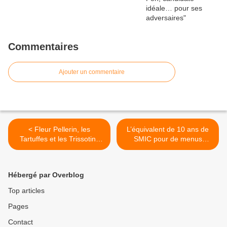
Commentaires
Ajouter un commentaire
< Fleur Pellerin, les
L’équivalent de 10 ans de
Tartuffes et les Trissotins
SMIC pour de menus
(par Marie Delarue)
travaux chez le secrétaire
général de la CGT >
Hébergé par Overblog
Top articles
Pages
Contact