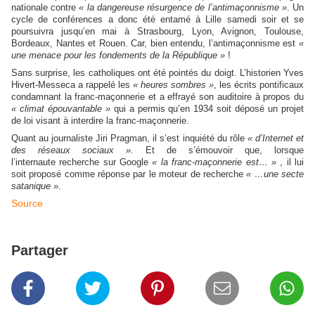
nationale contre
« la dangereuse résurgence de l’antimaçonnisme »
. Un
cycle de conférences a donc été entamé à Lille samedi soir et se
poursuivra jusqu’en mai à Strasbourg, Lyon, Avignon, Toulouse,
Bordeaux, Nantes et Rouen. Car, bien entendu, l’antimaçonnisme est
«
une menace pour les fondements de la République »
!
Sans surprise, les catholiques ont été pointés du doigt. L’historien Yves
Hivert-Messeca a rappelé les
« heures sombres »
, les écrits pontificaux
condamnant la franc-maçonnerie et a effrayé son auditoire à propos du
« climat épouvantable »
qui a permis qu’en 1934 soit déposé un projet
de loi visant à interdire la franc-maçonnerie.
Quant au journaliste Jiri Pragman, il s’est inquiété du rôle
« d’Internet et
des réseaux sociaux ».
Et de s’émouvoir que, lorsque
l’internaute recherche sur Google
« la franc-maçonnerie est… »
, il lui
soit proposé comme réponse par le moteur de recherche
« …une secte
satanique »
.
Source
Partager