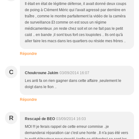
Il était en état de légitime défense, il avait donné deux coups
de poing à Clément Méric qui l'avait agressé par derrière en
traître , comme le montre parfaitement la vidéo de la caméra
de surveillance.Et comme on est sous un régime
médicamenteux ,on reste chez soit et on ne fait pas le petit
caïd .. en bande ,il sont tous fort ces loupiotes .. Ils ont qu'à
aller faire les macs dans les quartiers ou réside mes frères ..
Répondre
C
Choukroune Jakim
03/09/2014 16:07
Les anti fa on rien gagner dans cette affaire ,seulement le
doigt dans le fion ..
Répondre
R
Rescapé de BEO
03/09/2014 16:03
MOI !!! je ferais rappel de cette erreur commise ..je
demanderai réparation car c'est une honte ..Il n'a pas été vers