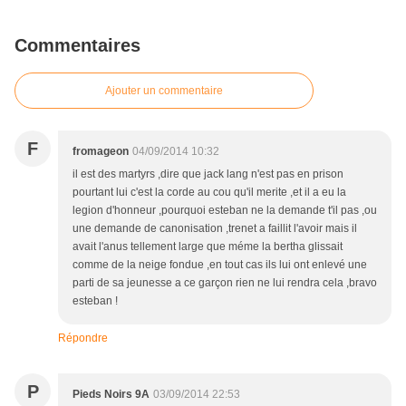
Commentaires
Ajouter un commentaire
F
fromageon
04/09/2014 10:32
il est des martyrs ,dire que jack lang n'est pas en prison
pourtant lui c'est la corde au cou qu'il merite ,et il a eu la
legion d'honneur ,pourquoi esteban ne la demande t'il pas ,ou
une demande de canonisation ,trenet a faillit l'avoir mais il
avait l'anus tellement large que méme la bertha glissait
comme de la neige fondue ,en tout cas ils lui ont enlevé une
parti de sa jeunesse a ce garçon rien ne lui rendra cela ,bravo
esteban !
Répondre
P
Pieds Noirs 9A
03/09/2014 22:53