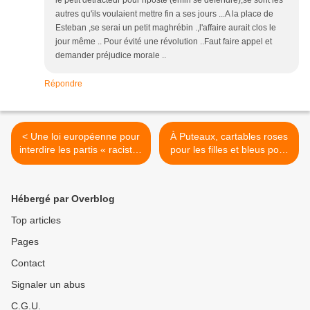
le petit détracteur pour riposté (enfin se défendre),se sont les
autres qu'ils voulaient mettre fin a ses jours ...A la place de
Esteban ,se serai un petit maghrébin .,l'affaire aurait clos le
jour même .. Pour évité une révolution ..Faut faire appel et
demander préjudice morale ..
Répondre
< Une loi européenne pour
À Puteaux, cartables roses
interdire les partis « racistes
pour les filles et bleus pour
» ?
les garçons ! (par François
Teutsch) >
Hébergé par Overblog
Top articles
Pages
Contact
Signaler un abus
C.G.U.