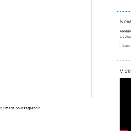
News
Abonne
article
Email
Vid
r l'image pour l'agrandir