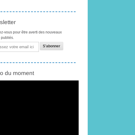
letter
z-vous pour être averti des nouveaux
s publiés.
éo du moment