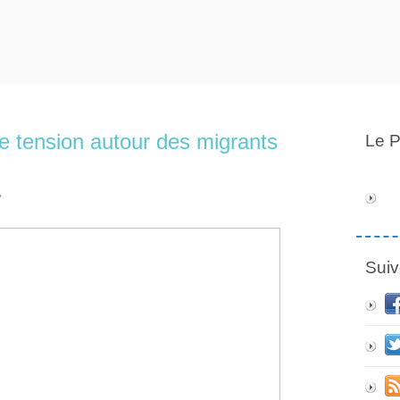
te tension autour des migrants
Le P
y
Suiv