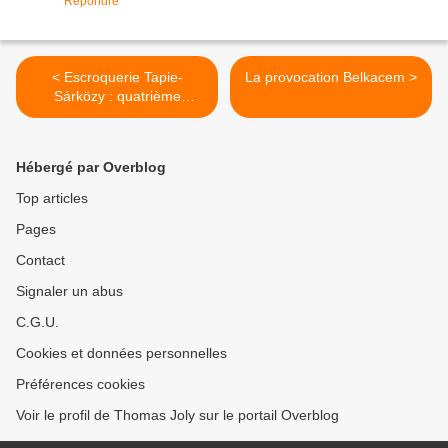
Répondre
< Escroquerie Tapie-
La provocation Belkacem >
Sárközy : quatrième
audition pour la directrice
du FMI Christine Lagarde
Hébergé par Overblog
Top articles
Pages
Contact
Signaler un abus
C.G.U.
Cookies et données personnelles
Préférences cookies
Voir le profil de Thomas Joly sur le portail Overblog