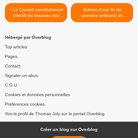
< Le Conseil constitutionnel
Scènes d’une fin de
interdit les hausses des
semaine ordinaire en
petits salaires, mais valide
France (par J-P Fabre
la criminelle réforme pénale
Bernadac) >
Hébergé par Overblog
Top articles
Pages
Contact
Signaler un abus
C.G.U.
Cookies et données personnelles
Préférences cookies
Voir le profil de Thomas Joly sur le portail Overblog
Créer un blog sur Overblog