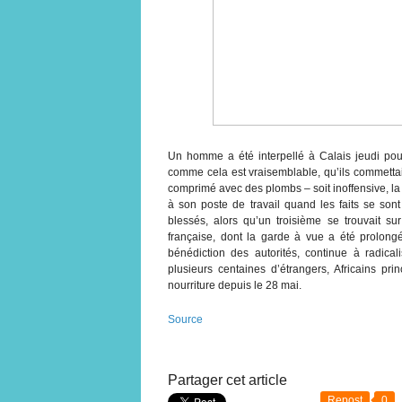
Un homme a été interpellé à Calais jeudi pour 
comme cela est vraisemblable, qu’ils commettai
comprimé avec des plombs – soit inoffensive, la 
à son poste de travail quand les faits se sont
blessés, alors qu’un troisième se trouvait sur
française, dont la garde à vue a été prolong
bénédiction des autorités, continue à radical
plusieurs centaines d’étrangers, Africains pr
nourriture depuis le 28 mai.
Source
Partager cet article
Repost
0