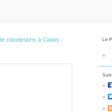
e clandestins à Calais :
Le P
Suiv