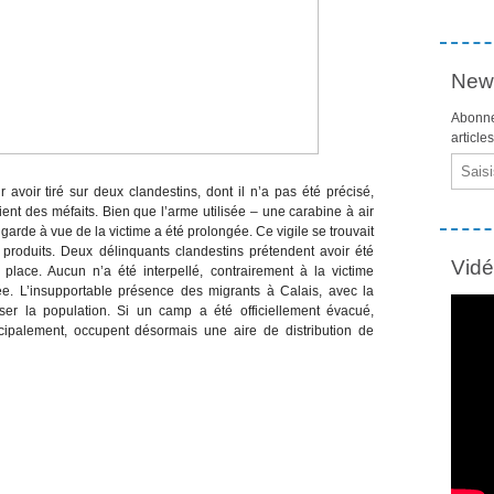
News
Abonne
article
Email
avoir tiré sur deux clandestins, dont il n’a pas été précisé,
ent des méfaits. Bien que l’arme utilisée – une carabine à air
garde à vue de la victime a été prolongée. Ce vigile se trouvait
 produits. Deux délinquants clandestins prétendent avoir été
Vid
 place. Aucun n’a été interpellé, contrairement à la victime
ée. L’insupportable présence des migrants à Calais, avec la
iser la population. Si un camp a été officiellement évacué,
incipalement, occupent désormais une aire de distribution de