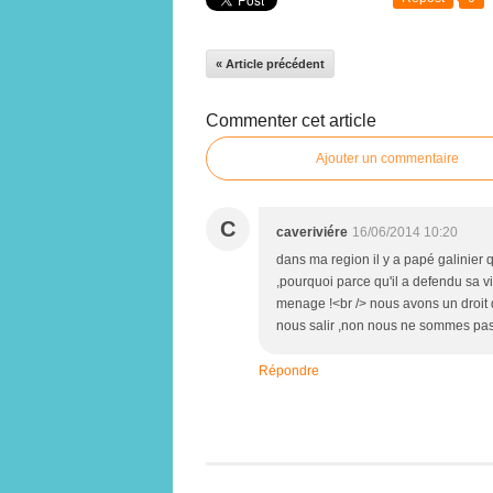
« Article précédent
Commenter cet article
Ajouter un commentaire
C
caveriviére
16/06/2014 10:20
dans ma region il y a papé galinier 
,pourquoi parce qu'il a defendu sa vi
menage !<br /> nous avons un droit d
nous salir ,non nous ne sommes pas
Répondre