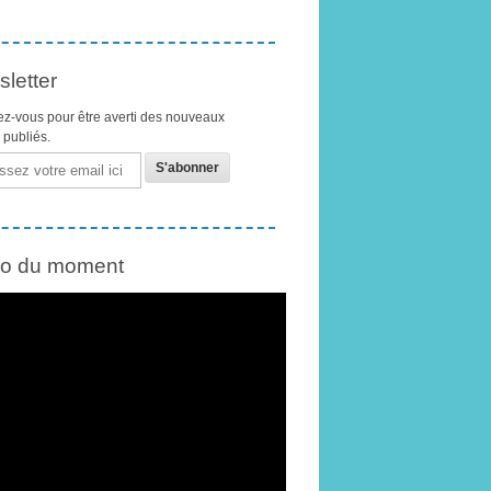
letter
z-vous pour être averti des nouveaux
s publiés.
éo du moment