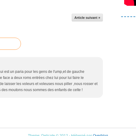
Article suivant »
qui est un paria pour les gens de l'ump,et de gauche
e face a deux roms entrées chez lui pour lui faire le
e laisser les voleurs et voleuses nous piller ,nous rosser et
 des moutons nous sommes des enfants de celte !
Theme: Delicate © 2012 - Hébergé par
Overblog