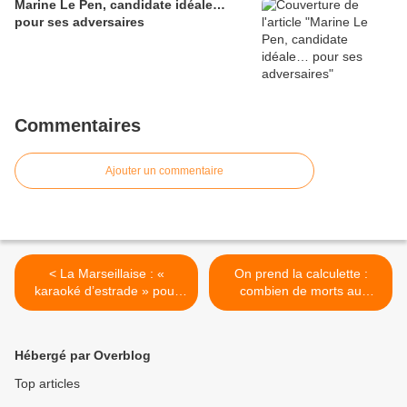
Marine Le Pen, candidate idéale…
pour ses adversaires
Commentaires
Ajouter un commentaire
< La Marseillaise : «
On prend la calculette :
karaoké d’estrade » pour
combien de morts au
Taubira, « raciste et
charbon ? (par Marie
xénophobe » pour Lambert
Delarue) >
Wilson
Hébergé par Overblog
Top articles