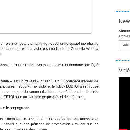
News
Abonne
article
Email
 genre s’inscrit dans un plan de nouvel ordre sexuel mondial, le
s l’apporter avec la victoire samedi soir de Conchita Wurst à
n.
 laissé au hasard et le divertissement est un domaine privilégié
Vid
rth – est un travesti « queer ». En lui obtenant d’abord de
n, puis en négociant sa victoire, le lobby LGBTQI s’est trouvé
, la campagne de communication est parfaitement orchestrée
de LGBTQI pour un symbole de progrès et de tolérance.
er cette propagande.
 Eurovision, a déclaré que la candidature du transsexuel
» tandis que des pétitions de protestation circulent sur les
e pour l’inversion des normes.