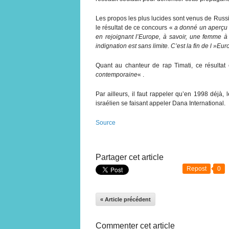
Les propos les plus lucides sont venus de Russi
le résultat de ce concours «
a donné un aperçu a
en rejoignant l’Europe, à savoir, une femme à
indignation est sans limite. C’est la fin de l »Eur
Quant au chanteur de rap Timati, ce résultat 
contemporaine
« .
Par ailleurs, il faut rappeler qu’en 1998 déjà, 
israélien se faisant appeler Dana International.
Source
Partager cet article
Repost
0
« Article précédent
Commenter cet article