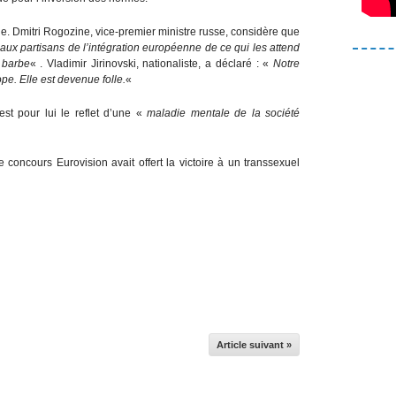
e. Dmitri Rogozine, vice-premier ministre russe, considère que
ux partisans de l’intégration européenne de ce qui les attend
 barbe
« . Vladimir Jirinovski, nationaliste, a déclaré : «
Notre
ope. Elle est devenue folle.
«
est pour lui le reflet d’une «
maladie mentale de la société
le concours Eurovision avait offert la victoire à un transsexuel
Article suivant »