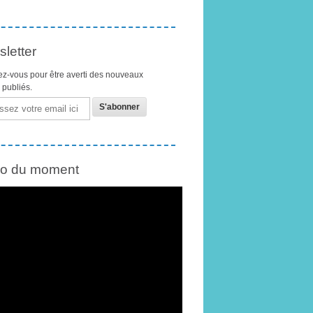
letter
z-vous pour être averti des nouveaux
s publiés.
éo du moment