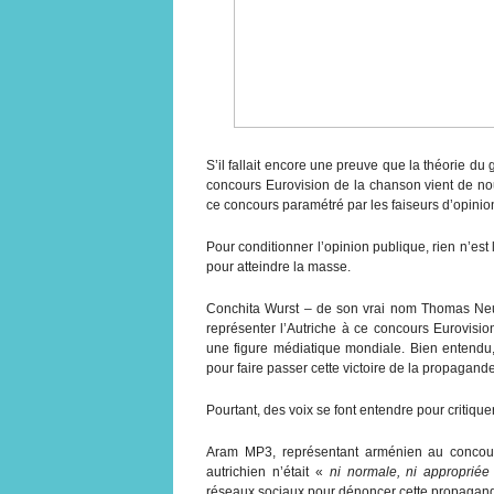
S’il fallait encore une preuve que la théorie du
concours Eurovision de la chanson vient de nou
ce concours paramétré par les faiseurs d’opinio
Pour conditionner l’opinion publique, rien n’est
pour atteindre la masse.
Conchita Wurst – de son vrai nom Thomas Neuwi
représenter l’Autriche à ce concours Eurovisio
une figure médiatique mondiale. Bien entendu
pour faire passer cette victoire de la propagan
Pourtant, des voix se font entendre pour critiqu
Aram MP3, représentant arménien au concours
autrichien n’était «
ni normale, ni appropriée
réseaux sociaux pour dénoncer cette propagand