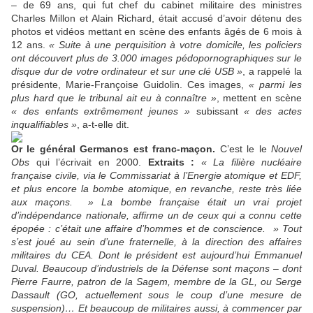
– de 69 ans, qui fut chef du cabinet militaire des ministres
Charles Millon et Alain Richard, était accusé d’avoir détenu des
photos et vidéos mettant en scène des enfants âgés de 6 mois à
12 ans.
« Suite à une perquisition à votre domicile, les policiers
ont découvert plus de 3.000 images pédopornographiques sur le
disque dur de votre ordinateur et sur une clé USB »
, a rappelé la
présidente, Marie-Françoise Guidolin. Ces images,
« parmi les
plus hard que le tribunal ait eu à connaître »
, mettent en scène
« des enfants extrêmement jeunes »
subissant
« des actes
inqualifiables »
, a-t-elle dit.
Or le général Germanos est franc-maçon.
C’est le le
Nouvel
Obs
qui l’écrivait en 2000.
Extraits :
« La filière nucléaire
française civile, via le Commissariat à l’Energie atomique et EDF,
et plus encore la bombe atomique, en revanche, reste très liée
aux maçons. » La bombe française était un vrai projet
d’indépendance nationale, affirme un de ceux qui a connu cette
épopée : c’était une affaire d’hommes et de conscience. » Tout
s’est joué au sein d’une fraternelle, à la direction des affaires
militaires du CEA. Dont le président est aujourd’hui Emmanuel
Duval. Beaucoup d’industriels de la Défense sont maçons – dont
Pierre Faurre, patron de la Sagem, membre de la GL, ou Serge
Dassault (GO, actuellement sous le coup d’une mesure de
suspension)… Et beaucoup de militaires aussi, à commencer par