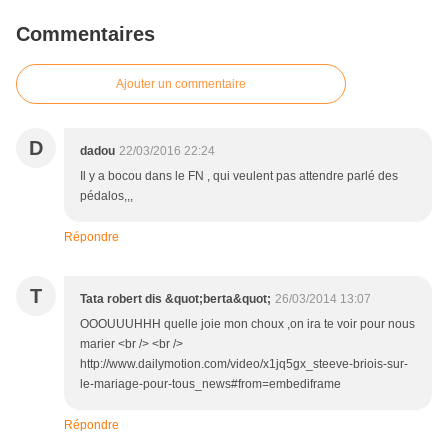
Commentaires
Ajouter un commentaire
D
dadou
22/03/2016 22:24
Il y a bocou dans le FN , qui veulent pas attendre parlé des
pédalos,,,
Répondre
T
Tata robert dis &quot;berta&quot;
26/03/2014 13:07
OOOUUUHHH quelle joie mon choux ,on ira te voir pour nous
marier <br /> <br />
http://www.dailymotion.com/video/x1jq5gx_steeve-briois-sur-
le-mariage-pour-tous_news#from=embediframe
Répondre