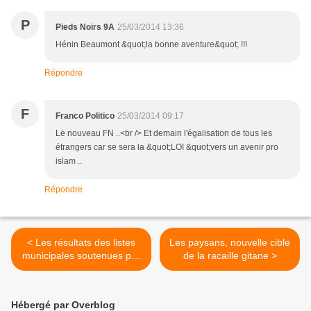
P
Pieds Noirs 9A
25/03/2014 13:36
Hénin Beaumont &quot;la bonne aventure&quot; !!!
Répondre
F
Franco Politico
25/03/2014 09:17
Le nouveau FN ..<br /> Et demain l'égalisation de tous les
étrangers car se sera la &quot;LOI &quot;vers un avenir pro
islam ..
Répondre
< Les résultats des listes
Les paysans, nouvelle cible
municipales soutenues par
de la racaille gitane >
le Parti de la France
Hébergé par Overblog