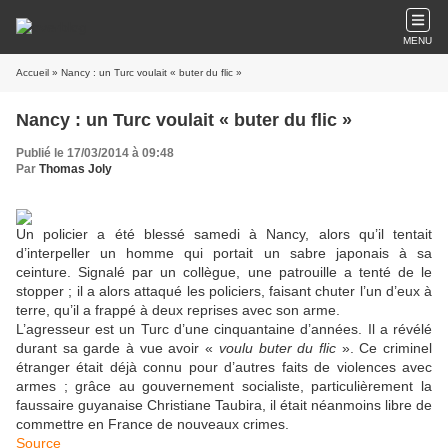
MENU
Accueil
» Nancy : un Turc voulait « buter du flic »
Nancy : un Turc voulait « buter du flic »
Publié le 17/03/2014 à 09:48
Par
Thomas Joly
Un policier a été blessé samedi à Nancy, alors qu’il tentait
d’interpeller un homme qui portait un sabre japonais à sa
ceinture. Signalé par un collègue, une patrouille a tenté de le
stopper ; il a alors attaqué les policiers, faisant chuter l’un d’eux à
terre, qu’il a frappé à deux reprises avec son arme.
L’agresseur est un Turc d’une cinquantaine d’années. Il a révélé
durant sa garde à vue avoir «
voulu buter du flic
». Ce criminel
étranger était déjà connu pour d’autres faits de violences avec
armes ; grâce au gouvernement socialiste, particulièrement la
faussaire guyanaise Christiane Taubira, il était néanmoins libre de
commettre en France de nouveaux crimes.
Source