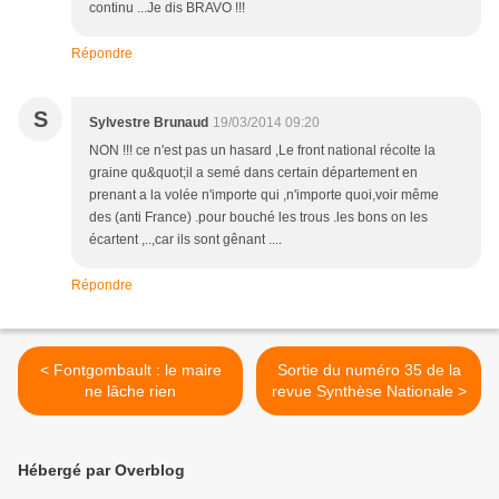
continu ...Je dis BRAVO !!!
Répondre
S
Sylvestre Brunaud
19/03/2014 09:20
NON !!! ce n'est pas un hasard ,Le front national récolte la
graine qu&quot;il a semé dans certain département en
prenant a la volée n'importe qui ,n'importe quoi,voir même
des (anti France) .pour bouché les trous .les bons on les
écartent ,..,car ils sont gênant ....
Répondre
< Fontgombault : le maire
Sortie du numéro 35 de la
ne lâche rien
revue Synthèse Nationale >
Hébergé par Overblog