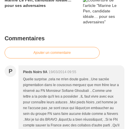
Marine Le Pen, candidate idéale…
pour ses adversaires
Commentaires
Ajouter un commentaire
P
Pieds Noirs 9A
19/03/2014 09:55
Quelle surprise ,cela ne m'en doute guère...Une sacrée
pigmentation dans le couscous merguez que mon frère leur a
réservé au FN Monsieur Sofiane Ghoubali ...Comme une
lettre a la poste qu'il les a posséder ..IL faut vivre avec eux
pour connaître leurs astuces ..Moi pieds Noirs ,cet homme je
ne l'accuse pas ,se sont ceux qui l&quot;on embaucher au
sein du groupe FN sans faire aucune édute comme a Nevers
..Moi je lui dis BRAVO ,&quot;tu a bien réussi&quot; ..Si le FN
compte sauver la France avec des collabos d'autre parti ..Qu'il