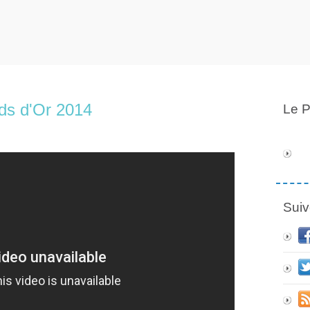
ds d'Or 2014
Le P
Suiv