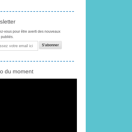
letter
z-vous pour être averti des nouveaux
s publiés.
éo du moment