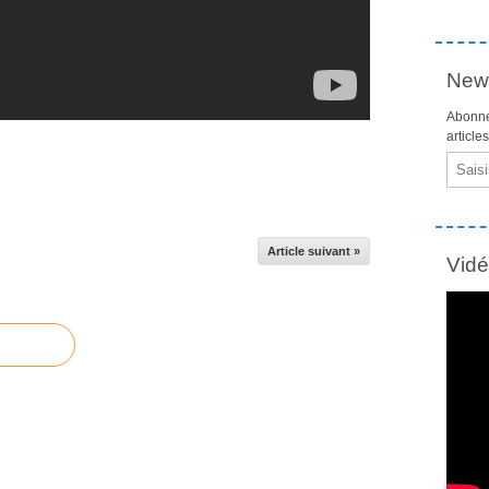
News
Abonne
article
Email
Article suivant »
Vid