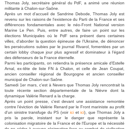
Thomas Joly, secrétaire général du PdF, a animé une réunion
militante à Chalon-sur-Saône.
Après un mot d'accueil de Sandrine Debode, Thomas Joly est
revenu sur les raisons de l'existence du Parti de la France et ses
différences fondamentales avec le néo-Front National version
Marine Le Pen. Puis, entre autres, de faire un point sur les
élections Municipales où le PdF sera présent dans certaines
villes, d'aborder la question épineuse de l'Ukraine, de dénoncer
les persécutions subies par le journal Rivarol, fomentées par un
certain lobby chaque jour plus agressif et dominateur à l'égard
des défenseurs de la France éternelle.
Parmi les participants, on retiendra la présence amicale d'Estelle
Arnal, ex-tête de liste FN à Chalon, et celle de Jean Coupat,
ancien conseiller régional de Bourgogne et ancien conseiller
municipal de Chalon-sur-Saône.
Samedi 1er mars, c'est à Nevers que Thomas Joly rencontrait la
toute récente section départementale de la Nièvre dont la
dynamique Valérie Renard a la charge.
Après un point presse, c'est devant une assistance remontée
contre l'éviction de Valérie Renard par le Front mariniste au profit
d'un sinistre transfuge du PS (voir
ici
et
ici
), que Thomas Joly a
pris la parole, insistant sur le danger que représente la
colonisation migratoire de la France et de l'Europe et la nécessité
de ne céder à aucune résignation face au combat de civilisation