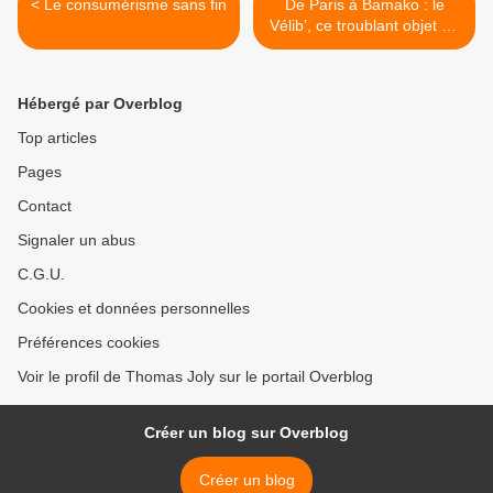
< Le consumérisme sans fin
De Paris à Bamako : le
Vélib’, ce troublant objet du
désir ! (par Joris Karl) >
Hébergé par Overblog
Top articles
Pages
Contact
Signaler un abus
C.G.U.
Cookies et données personnelles
Préférences cookies
Voir le profil de Thomas Joly sur le portail Overblog
Créer un blog sur Overblog
Créer un blog