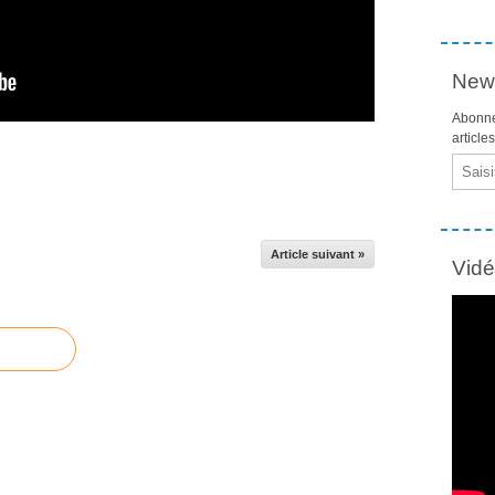
News
Abonne
article
Email
Article suivant »
Vid