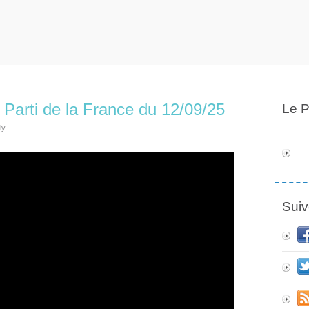
Parti de la France du 12/09/25
Le P
ly
Suiv