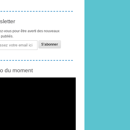
letter
z-vous pour être averti des nouveaux
s publiés.
éo du moment