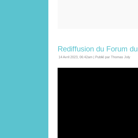
Rediffusion du Forum du 
14 Avril 2023, 06:42am
|
Publié par Thomas Joly