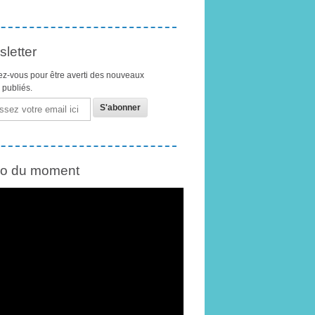
letter
z-vous pour être averti des nouveaux
s publiés.
éo du moment