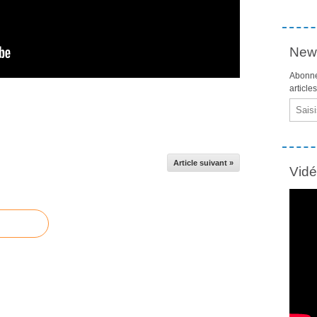
News
Abonne
article
Email
Article suivant »
Vid