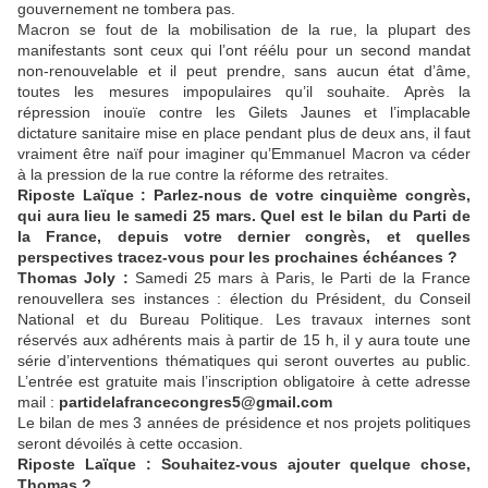
gouvernement ne tombera pas.
Macron se fout de la mobilisation de la rue, la plupart des
manifestants sont ceux qui l’ont réélu pour un second mandat
non-renouvelable et il peut prendre, sans aucun état d’âme,
toutes les mesures impopulaires qu’il souhaite. Après la
répression inouïe contre les Gilets Jaunes et l’implacable
dictature sanitaire mise en place pendant plus de deux ans, il faut
vraiment être naïf pour imaginer qu’Emmanuel Macron va céder
à la pression de la rue contre la réforme des retraites.
Riposte Laïque : Parlez-nous de votre cinquième congrès,
qui aura lieu le samedi 25 mars. Quel est le bilan du Parti de
la France, depuis votre dernier congrès, et quelles
perspectives tracez-vous pour les prochaines échéances ?
Thomas Joly :
Samedi 25 mars à Paris, le Parti de la France
renouvellera ses instances : élection du Président, du Conseil
National et du Bureau Politique. Les travaux internes sont
réservés aux adhérents mais à partir de 15 h, il y aura toute une
série d’interventions thématiques qui seront ouvertes au public.
L’entrée est gratuite mais l’inscription obligatoire à cette adresse
mail :
partidelafrancecongres5@gmail.com
Le bilan de mes 3 années de présidence et nos projets politiques
seront dévoilés à cette occasion.
Riposte Laïque : Souhaitez-vous ajouter quelque chose,
Thomas ?