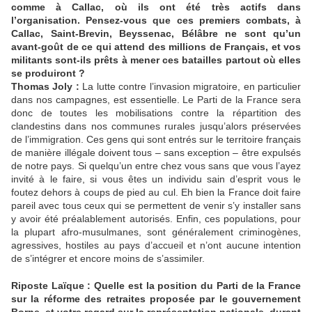
comme à Callac, où ils ont été très actifs dans
l’organisation. Pensez-vous que ces premiers combats, à
Callac, Saint-Brevin, Beyssenac, Bélâbre ne sont qu’un
avant-goût de ce qui attend des millions de Français, et vos
militants sont-ils prêts à mener ces batailles partout où elles
se produiront ?
Thomas Joly :
La lutte contre l’invasion migratoire, en particulier
dans nos campagnes, est essentielle. Le Parti de la France sera
donc de toutes les mobilisations contre la répartition des
clandestins dans nos communes rurales jusqu’alors préservées
de l’immigration. Ces gens qui sont entrés sur le territoire français
de manière illégale doivent tous – sans exception – être expulsés
de notre pays. Si quelqu’un entre chez vous sans que vous l’ayez
invité à le faire, si vous êtes un individu sain d’esprit vous le
foutez dehors à coups de pied au cul. Eh bien la France doit faire
pareil avec tous ceux qui se permettent de venir s’y installer sans
y avoir été préalablement autorisés. Enfin, ces populations, pour
la plupart afro-musulmanes, sont généralement criminogènes,
agressives, hostiles au pays d’accueil et n’ont aucune intention
de s’intégrer et encore moins de s’assimiler.
Riposte Laïque : Quelle est la position du Parti de la France
sur la réforme des retraites proposée par le gouvernement