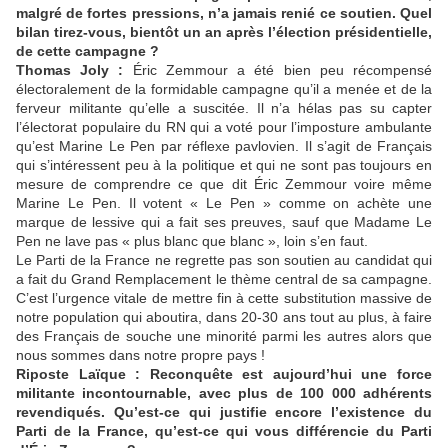
malgré de fortes pressions, n’a jamais renié ce soutien. Quel
bilan tirez-vous, bientôt un an après l’élection présidentielle,
de cette campagne ?
Thomas Joly :
Éric Zemmour a été bien peu récompensé
électoralement de la formidable campagne qu’il a menée et de la
ferveur militante qu’elle a suscitée. Il n’a hélas pas su capter
l’électorat populaire du RN qui a voté pour l’imposture ambulante
qu’est Marine Le Pen par réflexe pavlovien. Il s’agit de Français
qui s’intéressent peu à la politique et qui ne sont pas toujours en
mesure de comprendre ce que dit Éric Zemmour voire même
Marine Le Pen. Il votent « Le Pen » comme on achète une
marque de lessive qui a fait ses preuves, sauf que Madame Le
Pen ne lave pas « plus blanc que blanc », loin s’en faut.
Le Parti de la France ne regrette pas son soutien au candidat qui
a fait du Grand Remplacement le thème central de sa campagne.
C’est l’urgence vitale de mettre fin à cette substitution massive de
notre population qui aboutira, dans 20-30 ans tout au plus, à faire
des Français de souche une minorité parmi les autres alors que
nous sommes dans notre propre pays !
Riposte Laïque : Reconquête est aujourd’hui une force
militante incontournable, avec plus de 100 000 adhérents
revendiqués. Qu’est-ce qui justifie encore l’existence du
Parti de la France, qu’est-ce qui vous différencie du Parti