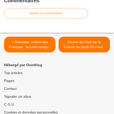
Commentaires
Ajouter un commentaire
< Retraites, colère des
Forum du Parti de la
Français : la juste analyse
France du jeudi 23 mars :
d'Éric Zemmour
bilan et perspectives du
PdF >
Hébergé par Overblog
Top articles
Pages
Contact
Signaler un abus
C.G.U.
Cookies et données personnelles