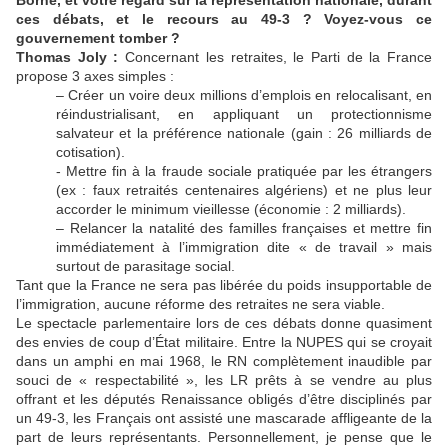
Borne, et votre regard sur la représentation nationale, durant
ces débats, et le recours au 49-3 ? Voyez-vous ce
gouvernement tomber ?
Thomas Joly :
Concernant les retraites, le Parti de la France
propose 3 axes simples :
– Créer un voire deux millions d’emplois en relocalisant, en
réindustrialisant, en appliquant un protectionnisme
salvateur et la préférence nationale (gain : 26 milliards de
cotisation).
- Mettre fin à la fraude sociale pratiquée par les étrangers
(ex : faux retraités centenaires algériens) et ne plus leur
accorder le minimum vieillesse (économie : 2 milliards).
– Relancer la natalité des familles françaises et mettre fin
immédiatement à l’immigration dite « de travail » mais
surtout de parasitage social.
Tant que la France ne sera pas libérée du poids insupportable de
l’immigration, aucune réforme des retraites ne sera viable.
Le spectacle parlementaire lors de ces débats donne quasiment
des envies de coup d’État militaire. Entre la NUPES qui se croyait
dans un amphi en mai 1968, le RN complètement inaudible par
souci de « respectabilité », les LR prêts à se vendre au plus
offrant et les députés Renaissance obligés d’être disciplinés par
un 49-3, les Français ont assisté une mascarade affligeante de la
part de leurs représentants. Personnellement, je pense que le