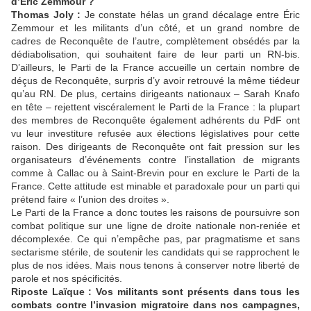
d’Éric Zemmour ?
Thomas Joly :
Je constate hélas un grand décalage entre Éric
Zemmour et les militants d’un côté, et un grand nombre de
cadres de Reconquête de l’autre, complètement obsédés par la
dédiabolisation, qui souhaitent faire de leur parti un RN-bis.
D’ailleurs, le Parti de la France accueille un certain nombre de
déçus de Reconquête, surpris d’y avoir retrouvé la même tiédeur
qu’au RN. De plus, certains dirigeants nationaux – Sarah Knafo
en tête – rejettent viscéralement le Parti de la France : la plupart
des membres de Reconquête également adhérents du PdF ont
vu leur investiture refusée aux élections législatives pour cette
raison. Des dirigeants de Reconquête ont fait pression sur les
organisateurs d’événements contre l’installation de migrants
comme à Callac ou à Saint-Brevin pour en exclure le Parti de la
France. Cette attitude est minable et paradoxale pour un parti qui
prétend faire « l’union des droites ».
Le Parti de la France a donc toutes les raisons de poursuivre son
combat politique sur une ligne de droite nationale non-reniée et
décomplexée. Ce qui n’empêche pas, par pragmatisme et sans
sectarisme stérile, de soutenir les candidats qui se rapprochent le
plus de nos idées. Mais nous tenons à conserver notre liberté de
parole et nos spécificités.
Riposte Laïque : Vos militants sont présents dans tous les
combats contre l’invasion migratoire dans nos campagnes,