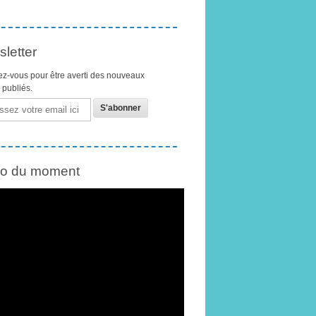
letter
z-vous pour être averti des nouveaux
s publiés.
éo du moment