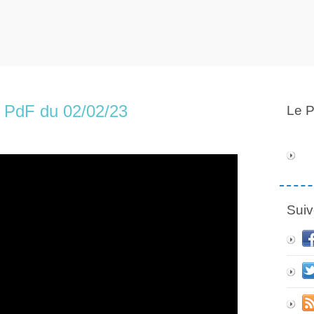
u PdF du 02/02/23
Le P
Suiv