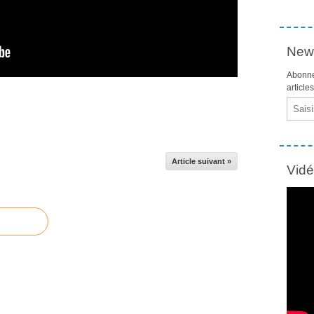
News
Abonne
article
Email
Article suivant »
Vid