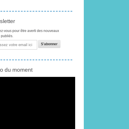
letter
z-vous pour être averti des nouveaux
s publiés.
éo du moment