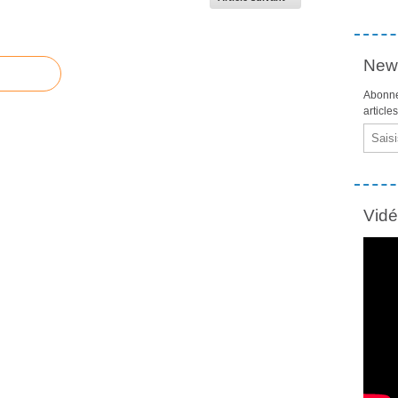
News
Abonne
article
Email
Vid