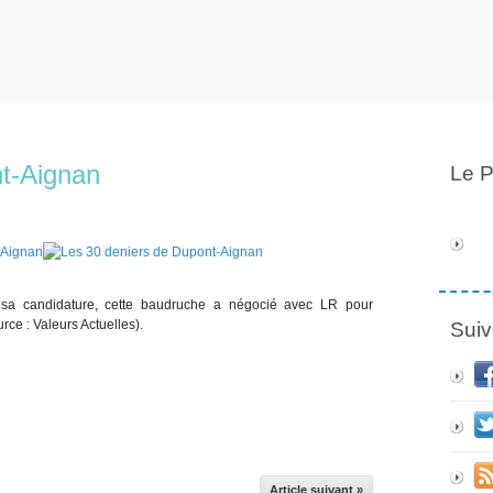
nt-Aignan
Le P
 sa candidature, cette baudruche a négocié avec LR pour
rce : Valeurs Actuelles).
Suiv
Article suivant »