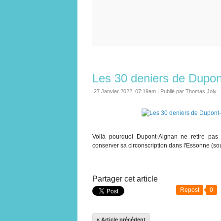
Les 30 deniers de Dupo
27 Janvier 2022, 07:19am
|
Publié par Thomas Joly
Voilà pourquoi Dupont-Aignan ne retire pas
conserver sa circonscription dans l'Essonne (sou
Partager cet article
Repost
0
« Article précédent