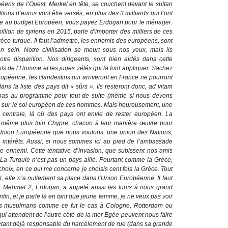
ropéens de l’Ouest, Merkel en tête, se couchent devant le sultan
ions d’euros vont être versés, en plus des 3 milliards qui l’ont
aise au budget Européen, vous payez Erdogan pour le ménager.
illion de syriens en 2015, parle d’importer des milliers de ces
co-turque. Il faut l’admettre, les ennemis des européens, sont
n sein. Notre civilisation se meurt sous nos yeux, mais ils
tre disparition. Nos dirigeants, sont bien aidés dans cette
oits de l’Homme et les juges zélés qui la font appliquer. Sachez
ropéenne, les clandestins qui arriveront en France ne pourront
ns la liste des pays dit « sûrs ». Ils resteront donc, ad vitam
t pas au programme pour tout de suite (même si nous devons
trée sur le sol européen de ces hommes. Mais heureusement, une
e centrale, là où des pays ont envie de rester européen. La
 et même plus loin Chypre, chacun à leur manière œuvre pour
 l’Union Européenne que nous voulons, une union des Nations,
 intérêts. Aussi, si nous sommes ici au pied de l’ambassade
re ennemi. Cette tentative d’invasion, que subissent nos amis
 La Turquie n’est pas un pays allié. Pourtant comme la Grèce,
choix, en ce qui me concerne je choisis cent fois la Grèce. Tout
 elle n’a nullement sa place dans l’Union Européenne. Il faut
 de Mehmet 2, Erdogan, a appelé aussi les turcs à nous grand
fin, et je parle là en tant que jeune femme, je ne veux pas voir
 des musulmans comme ce fut le cas à Cologne, Rotterdam ou
ui attendent de l’autre côté de la mer Egée peuvent nous faire
 étant déjà responsable du harcèlement de rue (dans sa grande