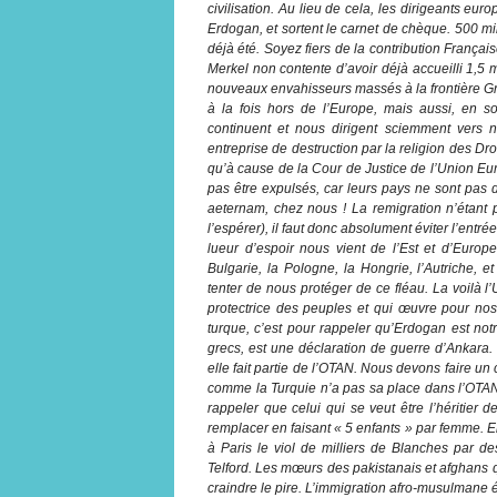
civilisation. Au lieu de cela, les dirigeants eu
Erdogan, et sortent le carnet de chèque. 500 mill
déjà été. Soyez fiers de la contribution Franç
Merkel non contente d’avoir déjà accueilli 1,5 m
nouveaux envahisseurs massés à la frontière Gré
à la fois hors de l’Europe, mais aussi, en so
continuent et nous dirigent sciemment vers no
entreprise de destruction par la religion des Dr
qu’à cause de la Cour de Justice de l’Union Eu
pas être expulsés, car leurs pays ne sont pas da
aeternam, chez nous ! La remigration n’étan
l’espérer), il faut donc absolument éviter l’en
lueur d’espoir nous vient de l’Est et d’Europ
Bulgarie, la Pologne, la Hongrie, l’Autriche,
tenter de nous protéger de ce fléau. La voilà
protectrice des peuples et qui œuvre pour nos
turque, c’est pour rappeler qu’Erdogan est not
grecs, est une déclaration de guerre d’Ankara.
elle fait partie de l’OTAN. Nous devons faire un 
comme la Turquie n’a pas sa place dans l’OTAN,
rappeler que celui qui se veut être l’héritier
remplacer en faisant « 5 enfants » par femme. En
à Paris le viol de milliers de Blanches par
Telford. Les mœurs des pakistanais et afghans q
craindre le pire. L’immigration afro-musulmane