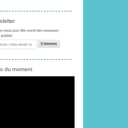
letter
z-vous pour être averti des nouveaux
s publiés.
éo du moment