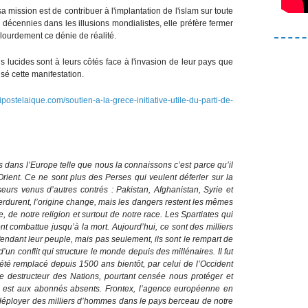
 mission est de contribuer à l'implantation de l'islam sur toute
 décennies dans les illusions mondialistes, elle préfère fermer
 lourdement ce dénie de réalité.
s lucides sont à leurs côtés face à l'invasion de leur pays que
isé cette manifestation.
/ripostelaique.com/soutien-a-la-grece-initiative-utile-du-parti-de-
ns dans l’Europe telle que nous la connaissons c’est parce qu’il
rient. Ce ne sont plus des Perses qui veulent déferler sur la
eurs venus d’autres contrés : Pakistan, Afghanistan, Syrie et
urent, l’origine change, mais les dangers restent les mêmes
ure, de notre religion et surtout de notre race. Les Spartiates qui
ont combattue jusqu’à la mort. Aujourd’hui, ce sont des milliers
fendant leur peuple, mais pas seulement, ils sont le rempart de
d’un conflit qui structure le monde depuis des millénaires. Il fut
a été remplacé depuis 1500 ans bientôt, par celui de l’Occident
e destructeur des Nations, pourtant censée nous protéger et
e) est aux abonnés absents. Frontex, l’agence européenne en
t déployer des milliers d’hommes dans le pays berceau de notre