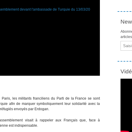
News
Abonne
article
Email
Vid
Paris, les militants franciliens du Parti de la France se sont
uie afin de marquer symboliquement leur solidarité avec la
 réfugiés envoyés par Erdogan.
assemblement visait à rappeler aux Français que, face à
enne est indispensable.