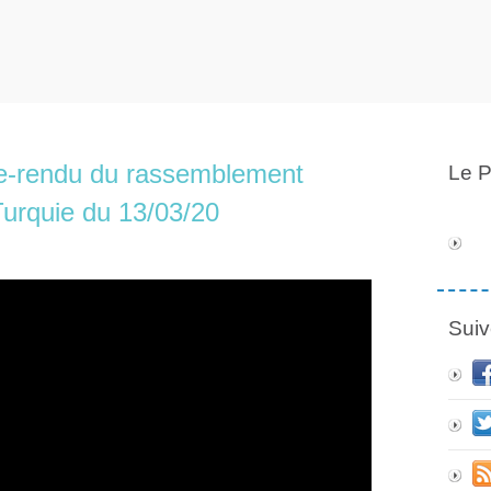
te-rendu du rassemblement
Le P
urquie du 13/03/20
Suiv