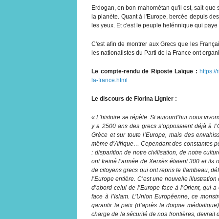
Erdogan, en bon mahométan qu'il est, sait que sa
la planète. Quant à l'Europe, bercée depuis des
les yeux. Et c'est le peuple helénnique qui paye
C'est afin de montrer aux Grecs que les Françai
les nationalistes du Parti de la France ont organ
Le compte-rendu de Riposte Laïque :
https:/
la-france.html
Le discours de Fiorina Lignier :
« L’histoire se répète. Si aujourd’hui nous vivo
y a 2500 ans des grecs s’opposaient déjà à l’O
Grèce et sur toute l’Europe, mais des envahiss
même d’Afrique… Cependant des constantes perd
: disparition de notre civilisation, de notre cult
ont freiné l’armée de Xerxès étaient 300 et ils 
de citoyens grecs qui ont repris le flambeau, dé
l’Europe entière. C’est une nouvelle illustration 
d’abord celui de l’Europe face à l’Orient, qui 
face à l’Islam. L’Union Européenne, ce monstr
garantir la paix (d’après la dogme médiatiqu
charge de la sécurité de nos frontières, devrai