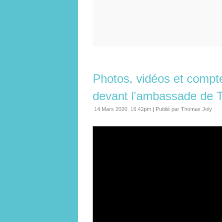
Photos, vidéos et comp
devant l'ambassade de T
14 Mars 2020, 16:42pm
|
Publié par Thomas Joly