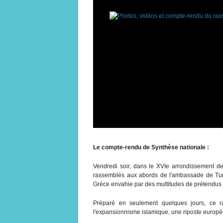
Le compte-rendu de Synthèse nationale :
Vendredi soir, dans le XVIe arrondissement de 
rassemblés aux abords de l'ambassade de Turq
Grèce envahie par des multitudes de prétendus
Préparé en seulement quelques jours, ce r
l'expansionnisme islamique, une riposte europé