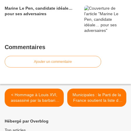
Marine Le Pen, candidate idéale…
pour ses adversaires
Commentaires
Ajouter un commentaire
< Hommage à Louis XVI,
Municipales : le Parti de la
assassiné par la barbarie
France soutient la liste de
révolutionnaire
François Delerte à Saint-
Sulpice-et-Cameyrac (33) >
Hébergé par Overblog
Top articles