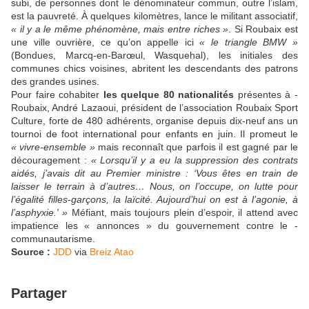
subi, de personnes dont le dénominateur commun, outre l’islam,
est la pauvreté. À quelques kilomètres, lance le militant associatif,
« il y a le même phénomène, mais entre riches »
. Si Roubaix est
une ville ouvrière, ce qu’on appelle ici
« le triangle BMW »
(Bondues, Marcq-en-Barœul, ­Wasquehal), les initiales des
communes chics voisines, abritent les ­descendants des patrons
des grandes usines.
Pour faire cohabiter
les quelque 80 nationalités
présentes à ­
Roubaix, André ­Lazaoui, ­président de l’association Roubaix Sport
­Culture, forte de 480 adhérents, organise depuis dix-neuf ans un
tournoi de foot international pour enfants en juin. Il promeut le
« vivre-ensemble »
mais reconnaît que parfois il est gagné par le
découragement :
« Lorsqu’il y a eu la suppression des contrats
aidés, j’avais dit au Premier ministre : ‘Vous êtes en train de
laisser le ­terrain à d’autres… Nous, on ­l’occupe, on lutte pour
l’égalité filles-garçons, la laïcité. Aujourd’hui on est à l’agonie, à
l’asphyxie.' »
­Méfiant, mais toujours plein d’espoir, il attend avec
impatience les « annonces » du gouvernement contre le ­
communautarisme.
Source :
JDD
via
Breiz Atao
Partager