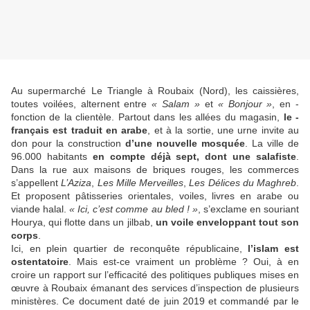
Au supermarché Le Triangle à ­Roubaix (Nord), les caissières,
toutes voilées, alternent entre
« Salam »
et
« Bonjour »
, en ­
fonction de la clientèle. Partout dans les ­allées du magasin,
le ­
français est traduit en arabe
, et à la sortie, une urne invite au
don pour la ­construction
d’une nouvelle mosquée
. La ville de
96.000 ­habitants
en compte déjà sept, dont une salafiste
.
Dans la rue aux maisons de briques rouges, les commerces
s’appellent
L’Aziza
,
Les Mille Merveilles
,
Les Délices du Maghreb
.
Et proposent pâtisseries orientales, voiles, livres en arabe ou
viande halal.
« Ici, c’est comme au bled ! »
, s’exclame en souriant
H­ourya, qui flotte dans un ­jilbab,
un voile enveloppant tout son
corps
.
Ici, en plein quartier de reconquête républicaine,
l’islam est
ostentatoire
. Mais est-ce ­vraiment un problème ? Oui, à en
croire un ­rapport sur l’efficacité des politiques publiques mises en
œuvre à ­Roubaix émanant des services d’inspection de ­plusieurs
ministères. Ce document daté de juin 2019 et commandé par le