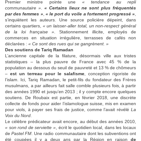
Premier ­ministre pointe une
« tendance au repli
communautaire »
.
« Certains lieux ne sont plus fréquentés
par des femmes »
,
« le port du voile a fortement ­progressé »
,
s’inquiètent les ­auteurs. Une source policière dépeint, dans
certains quartiers,
« un laisser-aller total, un non-­respect général
de la loi française »
. Stationnement illicite, employés de
commerces en situation irrégulière, terrasses de cafés non
déclarées :
« Ce sont des rues qui se gangrènent. »
Des soutiens de Tariq Ramadan
L’ancienne capitale de la filature, ­désormais ville aux tristes
statistiques – la plus pauvre de France avec 45 % de la
population au dessous du seuil de pauvreté et 13 % de chômeurs
–
est un terreau pour le salafisme
, conception rigoriste de
l’islam. Ici, Tariq ­Ramadan, le petit-fils du fondateur des Frères
musulmans, a par ­ailleurs fait salle comble plusieurs fois, à partir
des années 1990 et jusqu’en 2013 ; il y compte encore quelques
soutiens. De Roubaix est partie, en février 2018, une discrète
collecte de fonds pour aider l’islamologue suisse, mis en examen
pour viols, à payer ses frais de ­justice, comme l’avait révélé
La
Voix du Nord
.
Le célèbre prédicateur avait encore, au début des années 2010,
« son rond de ­serviette »
, écrit le quotidien local, dans les locaux
de
Pastel FM
. Une radio communautaire dont les subventions ont
été coupées il y a deux ans par la Région en raison
de