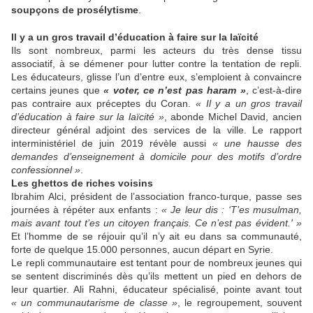
soupçons de prosélytisme
.
Il y a un gros travail d’éducation à faire sur la laïcité
Ils sont nombreux, parmi les ­acteurs du très dense tissu
associatif, à se démener pour lutter contre la tentation de repli.
Les éducateurs, glisse l’un d’entre eux, s’emploient à convaincre
certains jeunes que
« voter, ce n’est pas haram »
, c’est‑à-dire
pas contraire aux préceptes du Coran.
« Il y a un gros travail
d’éducation à faire sur la laïcité »
, abonde Michel ­David, ancien
directeur général adjoint des services de la ville. Le rapport
interministériel de juin 2019 révèle aussi
« une hausse des
demandes d’enseignement à domicile pour des motifs d’ordre
confessionnel »
.
Les ghettos de riches voisins
Ibrahim ­Alci, président de l’association franco-turque, passe ses
journées à répéter aux enfants :
« Je leur dis : ‘T’es musulman,
mais avant tout t’es un citoyen français. Ce n’est pas évident.' »
Et l’homme de se réjouir qu’il n’y ait eu dans sa communauté,
forte de quelque 15.000 personnes, aucun départ en Syrie.
Le repli communautaire est tentant pour de nombreux jeunes qui
se sentent discriminés dès qu’ils mettent un pied en dehors de
leur quartier. Ali ­Rahni, ­éducateur spécialisé, pointe avant tout
« un communautarisme de classe »
, le regroupement, souvent