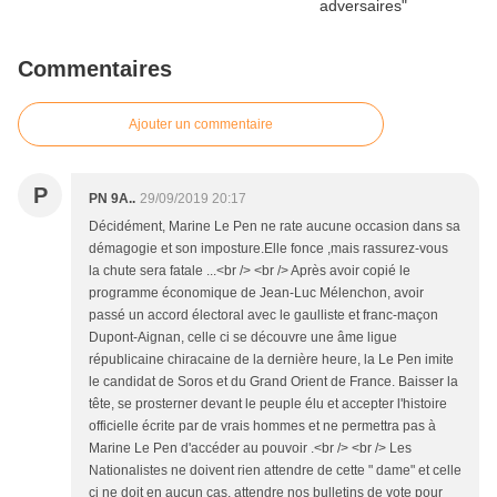
Commentaires
Ajouter un commentaire
P
PN 9A..
29/09/2019 20:17
Décidément, Marine Le Pen ne rate aucune occasion dans sa
démagogie et son imposture.Elle fonce ,mais rassurez-vous
la chute sera fatale ...<br /> <br /> Après avoir copié le
programme économique de Jean-Luc Mélenchon, avoir
passé un accord électoral avec le gaulliste et franc-maçon
Dupont-Aignan, celle ci se découvre une âme ligue
républicaine chiracaine de la dernière heure, la Le Pen imite
le candidat de Soros et du Grand Orient de France. Baisser la
tête, se prosterner devant le peuple élu et accepter l'histoire
officielle écrite par de vrais hommes et ne permettra pas à
Marine Le Pen d'accéder au pouvoir .<br /> <br /> Les
Nationalistes ne doivent rien attendre de cette " dame" et celle
ci ne doit en aucun cas, attendre nos bulletins de vote pour