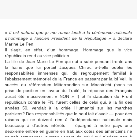
« Il est naturel que je me rende lundi à la cérémonie nationale
d'hommage à l'ancien Président de la République »
a déclaré
Marine Le Pen.
Il s'agit, en effet, d'un hommage. Hommage que le vice
républicain rend au vice politicien.
La fille de Jean-Marie Le Pen qui eut à subir pendant trente ans
la haine que lui portait Jacques Chirac a-t-elle oublié les
responsabilités immenses qui, du regroupement familial à
l'abaissement mémoriel de la France en passant par la loi Veil, le
su
ccès du référendum Mitterrandien sur Maastricht (sans sa
prise de position en faveur du Traité, la réponse des Français
aurait été massivement
« NON »
!) et l'instauration du Front
républicain contre le FN, furent celles de celui qui, à la fin des
années 50, vendait à la criée l'Humanité sur les marchés
parisiens? Des responsabilités que le seul fait d'avoir — pour des
raisons qui ne doivent rien à l'indépendance nationale mais
beaucoup à d'autres intérêts — épargné à notre pays une
deuxième entrée en guerre en Irak aux côtés des américains ne