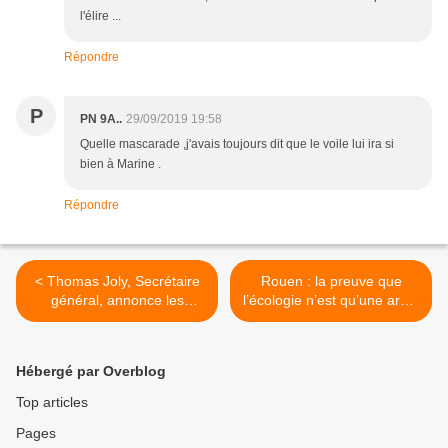
l'élire ...
Répondre
P
PN 9A..
29/09/2019 19:58
Quelle mascarade ,j'avais toujours dit que le voile lui ira si
bien à Marine .
Répondre
< Thomas Joly, Secrétaire
Rouen : la preuve que
général, annonce les
l’écologie n’est qu’une arme
prochains rendez-vous
politique >
politiques du Parti de la
France
Hébergé par Overblog
Top articles
Pages