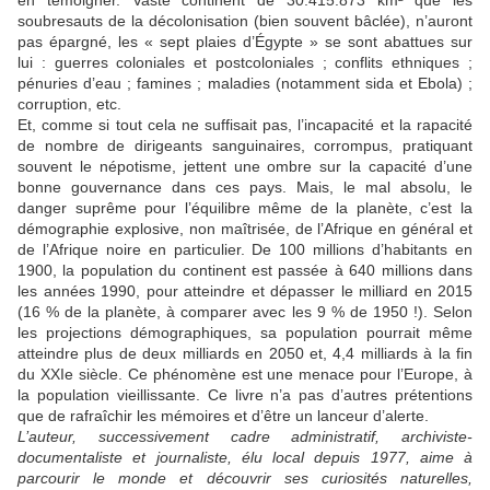
en témoigner. Vaste continent de 30.415.873 km² que les
soubresauts de la décolonisation (bien souvent bâclée), n’auront
pas épargné, les « sept plaies d’Égypte » se sont abattues sur
lui : guerres coloniales et postcoloniales ; conflits ethniques ;
pénuries d’eau ; famines ; maladies (notamment sida et Ebola) ;
corruption, etc.
Et, comme si tout cela ne suffisait pas, l’incapacité et la rapacité
de nombre de dirigeants sanguinaires, corrompus, pratiquant
souvent le népotisme, jettent une ombre sur la capacité d’une
bonne gouvernance dans ces pays. Mais, le mal absolu, le
danger suprême pour l’équilibre même de la planète, c’est la
démographie explosive, non maîtrisée, de l’Afrique en général et
de l’Afrique noire en particulier. De 100 millions d’habitants en
1900, la population du continent est passée à 640 millions dans
les années 1990, pour atteindre et dépasser le milliard en 2015
(16 % de la planète, à comparer avec les 9 % de 1950 !). Selon
les projections démographiques, sa population pourrait même
atteindre plus de deux milliards en 2050 et, 4,4 milliards à la fin
du XXIe siècle. Ce phénomène est une menace pour l’Europe, à
la population vieillissante. Ce livre n’a pas d’autres prétentions
que de rafraîchir les mémoires et d’être un lanceur d’alerte.
L’auteur, successivement cadre administratif, archiviste-
documentaliste et journaliste, élu local depuis 1977, aime à
parcourir le monde et découvrir ses curiosités naturelles,