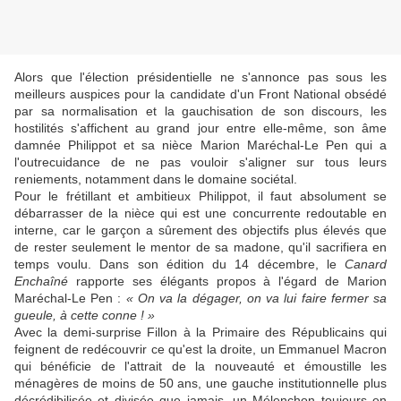
Alors que l'élection présidentielle ne s'annonce pas sous les
meilleurs auspices pour la candidate d'un Front National obsédé
par sa normalisation et la gauchisation de son discours, les
hostilités s'affichent au grand jour entre elle-même, son âme
damnée Philippot et sa nièce Marion Maréchal-Le Pen qui a
l'outrecuidance de ne pas vouloir s'aligner sur tous leurs
reniements, notamment dans le domaine sociétal.
Pour le frétillant et ambitieux Philippot, il faut absolument se
débarrasser de la nièce qui est une concurrente redoutable en
interne, car le garçon a sûrement des objectifs plus élevés que
de rester seulement le mentor de sa madone, qu'il sacrifiera en
temps voulu. Dans son édition du 14 décembre, le
Canard
Enchaîné
rapporte ses élégants propos à l'égard de Marion
Maréchal-Le Pen :
« On va la dégager, on va lui faire fermer sa
gueule, à cette conne ! »
Avec la demi-surprise Fillon à la Primaire des Républicains qui
feignent de redécouvrir ce qu'est la droite, un Emmanuel Macron
qui bénéficie de l'attrait de la nouveauté et émoustille les
ménagères de moins de 50 ans, une gauche institutionnelle plus
décrédibilisée et divisée que jamais, un Mélenchon toujours en