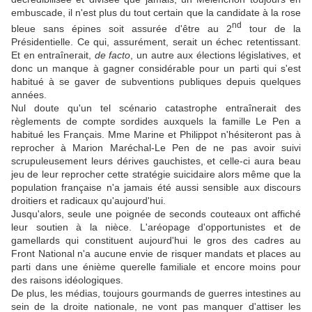
embuscade, il n'est plus du tout certain que la candidate à la rose
nd
bleue sans épines soit assurée d'être au 2
tour de la
Présidentielle. Ce qui, assurément, serait un échec retentissant.
Et en entraînerait,
de facto
, un autre aux élections législatives, et
donc un manque à gagner considérable pour un parti qui s'est
habitué à se gaver de subventions publiques depuis quelques
années.
Nul doute qu'un tel scénario catastrophe entraînerait des
règlements de compte sordides auxquels la famille Le Pen a
habitué les Français. Mme Marine et Philippot n'hésiteront pas à
reprocher à Marion Maréchal-Le Pen de ne pas avoir suivi
scrupuleusement leurs dérives gauchistes, et celle-ci aura beau
jeu de leur reprocher cette stratégie suicidaire alors même que la
population française n'a jamais été aussi sensible aux discours
droitiers et radicaux qu'aujourd'hui.
Jusqu'alors, seule une poignée de seconds couteaux ont affiché
leur soutien à la nièce. L'aréopage d'opportunistes et de
gamellards qui constituent aujourd'hui le gros des cadres au
Front National n'a aucune envie de risquer mandats et places au
parti dans une énième querelle familiale et encore moins pour
des raisons idéologiques.
De plus, les médias, toujours gourmands de guerres intestines au
sein de la droite nationale, ne vont pas manquer d'attiser les