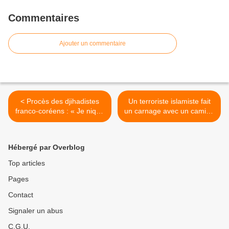
Commentaires
Ajouter un commentaire
< Procès des djihadistes
Un terroriste islamiste fait
franco-coréens : « Je nique
un carnage avec un camion
la France et les sales
sur le marché de Noël de
Français! »
Berlin >
Hébergé par Overblog
Top articles
Pages
Contact
Signaler un abus
C.G.U.