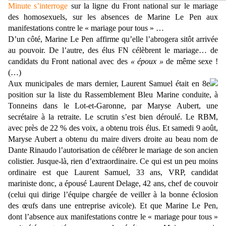
Minute s’interroge
sur la ligne du Front national sur le mariage
des homosexuels, sur les absences de Ma­rine Le Pen aux
manifestations contre le « mariage pour tous » …
D’un côté, Marine Le Pen affirme qu’elle l’abrogera sitôt arrivée
au pouvoir. De l’autre, des élus FN célèbrent le mariage… de
candidats du Front national avec des
« époux »
de même sexe !
(…)
Aux municipales de mars dernier, Laurent Samuel était en 8e
position sur la liste du Rassemblement Bleu Marine conduite, à
Tonneins dans le Lot-et-Garonne, par Maryse Aubert, une
secrétaire à la re­traite. Le scrutin s’est bien déroulé. Le RBM,
avec près de 22 % des voix, a ob­tenu trois élus. Et samedi 9 août,
Ma­ryse Aubert a obtenu du maire divers droite au beau nom de
Dante Rinaudo l’autorisation de célébrer le mariage de son ancien
colistier. Jusque-là, rien d’extraordinaire. Ce qui est un peu moins
ordinaire est que Laurent Samuel, 33 ans, VRP, can­didat
mariniste donc, a épousé Laurent Delage, 42 ans, chef de couvoir
(celui qui dirige l’équipe chargée de veiller à la bonne éclosion
des œufs dans une entreprise avicole). Et que Ma­rine Le Pen,
dont l’absence aux ma­nifestations contre le « mariage pour tous »