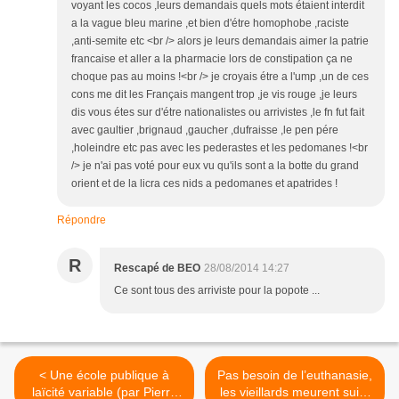
voyant les cocos ,leurs demandais quels mots étaient interdit
a la vague bleu marine ,et bien d'étre homophobe ,raciste
,anti-semite etc <br /> alors je leurs demandais aimer la patrie
francaise et aller a la pharmacie lors de constipation ça ne
choque pas au moins !<br /> je croyais étre a l'ump ,un de ces
cons me dit les Français mangent trop ,je vis rouge ,je leurs
dis vous étes sur d'étre nationalistes ou arrivistes ,le fn fut fait
avec gaultier ,brignaud ,gaucher ,dufraisse ,le pen pére
,holeindre etc pas avec les pederastes et les pedomanes !<br
/> je n'ai pas voté pour eux vu qu'ils sont a la botte du grand
orient et de la licra ces nids a pedomanes et apatrides !
Répondre
R
Rescapé de BEO
28/08/2014 14:27
Ce sont tous des arriviste pour la popote ...
< Une école publique à
Pas besoin de l’euthanasie,
laïcité variable (par Pierre
les vieillards meurent suite